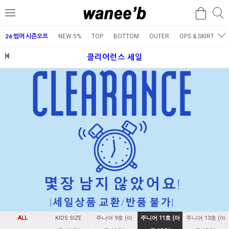
검
검
메
색
색
뉴
26 썸머 시즌오프
NEW 5%
TOP
BOTTOM
OUTER
OPS & SKIRT
E
클리어런스 세일
ALL
KIDS SIZE
주니어 9호 (아
주니어 11호 (아
주니어 13호 (아