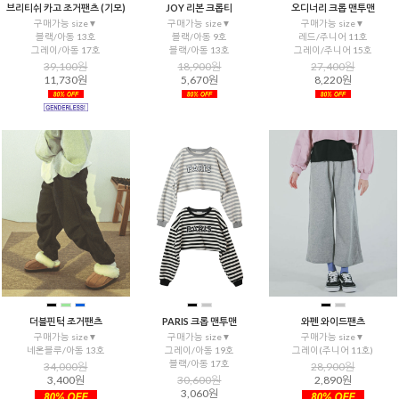
브리티쉬 카고 조거팬츠 (기모)
JOY 리본 크롭티
오디너리 크롭 맨투맨
구매가능 size▼
구매가능 size▼
구매가능 size▼
블랙/아동 13호
블랙/아동 9호
레드/주니어 11호
그레이/아동 17호
블랙/아동 13호
그레이/주니어 15호
39,100원
18,900원
27,400원
11,730원
5,670원
8,220원
더블핀턱 조거팬츠
PARIS 크롭 맨투맨
와펜 와이드팬츠
구매가능 size▼
구매가능 size▼
구매가능 size▼
네온블루/아동 13호
그레이/아동 19호
그레이(주니어 11호)
블랙/아동 17호
34,000원
28,900원
3,400원
30,600원
2,890원
3,060원