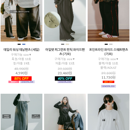
데일리 워싱 데님팬츠 (세일)
아일렛 피그먼트 핀턱 와이드팬
포인트라인 와이드 스웨트팬츠
츠 (기모)
(기모)
구매가능 size▼
흑청/아동 13호
구매가능 size▼
구매가능 size▼
청/아동 19호
챠콜/아동 13호
블랙/아동 13호
블랙/ADULT
45,900원
39,100원
4,590원
23,460원
39,100원
11,730원