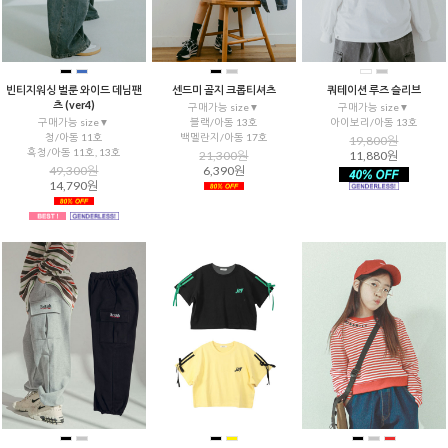
빈티지워싱 벌룬 와이드 데님팬
센드미 골지 크롭티셔츠
쿼테이션 루즈 슬리브
츠 (ver4)
구매가능 size▼
구매가능 size▼
구매가능 size▼
블랙/아동 13호
아이보리/아동 13호
청/아동 11호
백멜란지/아동 17호
19,800원
흑청/아동 11호, 13호
21,300원
11,880원
49,300원
6,390원
14,790원