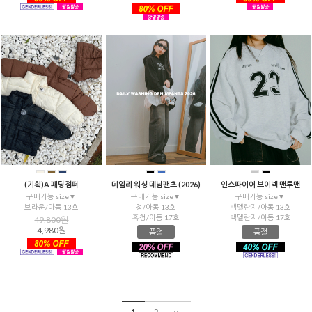
(기획)A 패딩점퍼
데일리 워싱 데님팬츠 (2026)
인스파이어 브이넥 맨투맨
구매가능 size▼
구매가능 size▼
구매가능 size▼
브라운/아동 13호
청/아동 13호
백멜란지/아동 13호
흑청/아동 17호
백멜란지/아동 17호
49,800원
4,980원
품절
품절