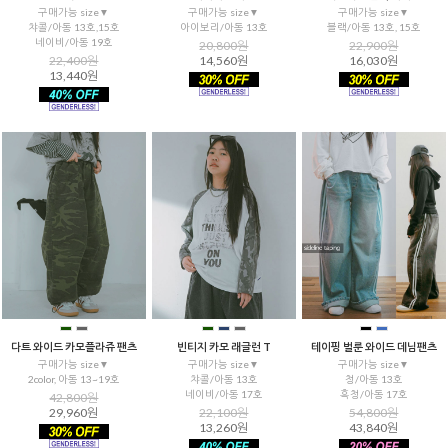
구매가능 size▼
구매가능 size▼
구매가능 size▼
챠콜/아동 13호,15호
아이보리/아동 13호
블랙/아동 13호, 15호
네이비/아동 19호
20,800원
22,900원
22,400원
14,560원
16,030원
13,440원
을 통해
다트 와이드 카모플라쥬 팬츠
빈티지 카모 래글런 T
테이핑 벌룬 와이드 데님팬츠
구매가능 size▼
구매가능 size▼
구매가능 size▼
2color, 아동 13~19호
챠콜/아동 13호
청/아동 13호
네이비/아동 17호
흑청/아동 17호
42,800원
29,960원
22,100원
54,800원
13,260원
43,840원