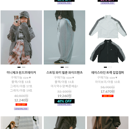
미니체크 윈드브레이커
스트링 와끼 벌룬 와이드팬츠
레이스라인 트랙 집업점퍼
구매가능 size▼
구매가능 size▼
구매가능 size▼
블랙/아동 13호
블랙/아동 11호
아이보리/아동 13호
그레이/아동 17호
마지막수량 빠른배송!
58,900원
그레이/아동 19호
32,100원
17,670원
40,800원
19,260원
12,240원