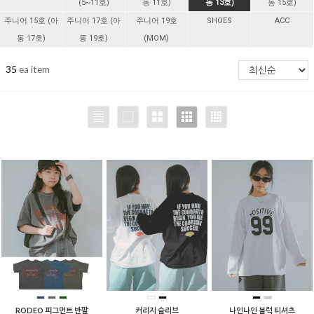
(5~11호)
동 11호)
동 13호)
동 15호)
주니어 15호 (아
주니어 17호 (아
주니어 19호
SHOES
ACC
동 17호)
동 19호)
(MOM)
35
ea item
RODEO 피그먼트 반팔
커리지 슬리브
나인나인 블럭 티셔츠