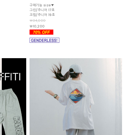
구매가능 size▼
그린/주니어 17호
크림/주니어 19호
￦34,000
￦10,200