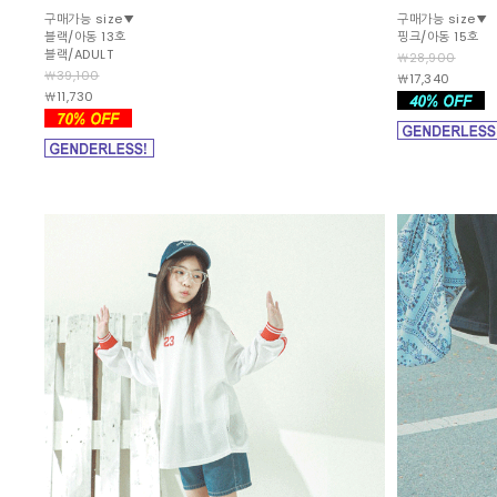
구매가능 size▼
구매가능 size▼
블랙/아동 13호
핑크/아동 15호
블랙/ADULT
￦28,900
￦39,100
￦17,340
￦11,730