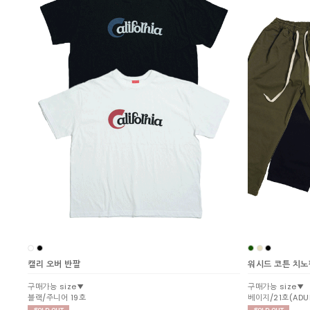
캘리 오버 반팔
워시드 코튼 치
구매가능 size▼
구매가능 size▼
블랙/주니어 19호
베이지/21호(ADU