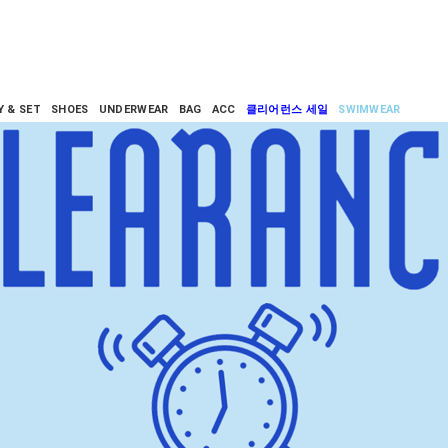
Y & SET
SHOES
UNDERWEAR
BAG
ACC
클리어런스 세일
SWIMWEAR