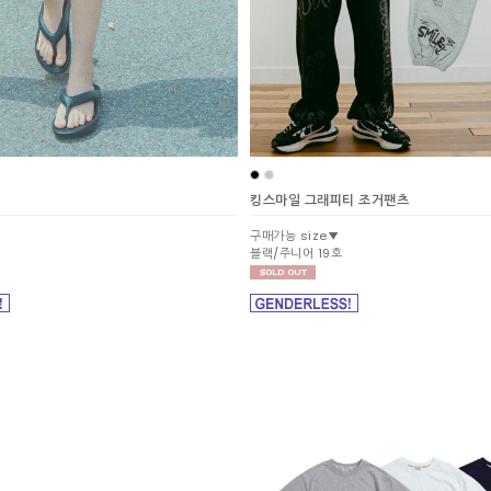
킹스마일 그래피티 조거팬츠
구매가능 size▼
블랙/주니어 19호