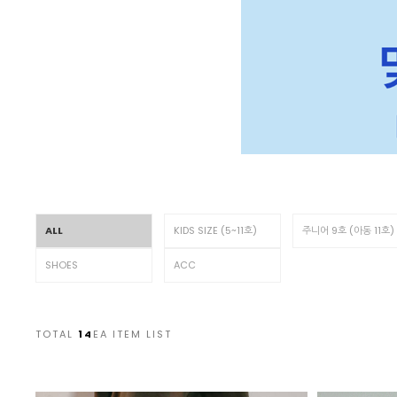
ALL
KIDS SIZE (5~11호)
주니어 9호 (아동 11호)
SHOES
ACC
TOTAL
14
EA ITEM LIST