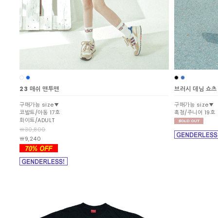
23 매쉬 맨투맨
브러시 데님 쇼츠
구매가능 size▼
구매가능 size▼
코발트/아동 17호
흑청/주니어 19호
화이트/ADULT
￦30,800
￦9,240