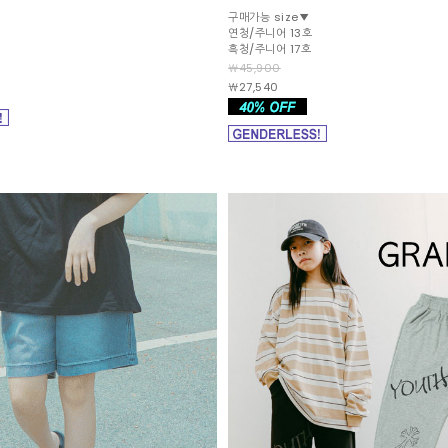
구매가능 size▼
연청/주니어 13호
흑청/주니어 17호
￦45,900
￦27,540