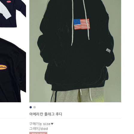
아메리칸 플래그 후디
구매가능 size▼
그레이/dad