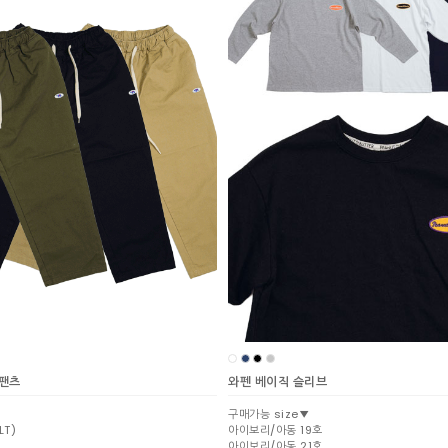
노팬츠
와펜 베이직 슬리브
구매가능 size▼
LT)
아이보리/아동 19호
아이보리/아동 21호