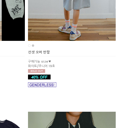
선셋 오버 반팔
구매가능 size▼
화이트/주니어 19호