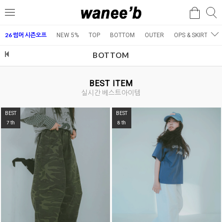
검
검
메
색
색
뉴
26 썸머 시즌오프
NEW 5%
TOP
BOTTOM
OUTER
OPS & SKIRT
E
BOTTOM
BEST ITEM
실시간 베스트아이템
BEST
BEST
7
8
th
th