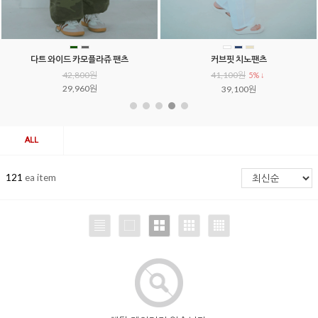
다트 와이드 카모플라쥬 팬츠
커브핏 치노팬츠
42,800원
41,100원
5% ↓
29,960원
39,100원
ALL
121
ea item