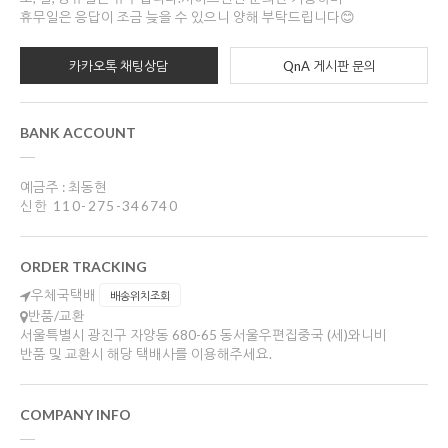
휴무일은 응답이 조금 늦을 수 있으니 양해 부탁드립니다😊
카카오톡 채팅상담
QnA 게시판 문의
BANK ACCOUNT
예금주 : 최동현
신한 110-275-346740
ORDER TRACKING
우체국택배
배송위치조회
반품/교환
서울특별시 광진구 자양동 680-65 동서울우편집중국 (세)와니비
반품 및 교환시 해당 택배사를 이용해주세요.
COMPANY INFO