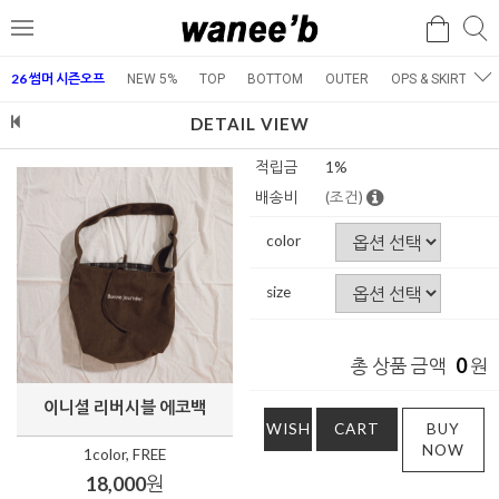
검
검
메
색
색
뉴
26 썸머 시즌오프
NEW 5%
TOP
BOTTOM
OUTER
OPS & SKIRT
E
DETAIL VIEW
적립금
1%
배송비
(조건)
color
size
0
총 상품 금액
원
이니셜 리버시블 에코백
WISH
CART
BUY
NOW
1color, FREE
18,000
원