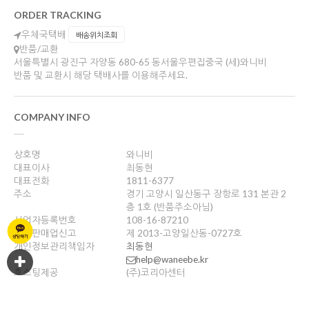
ORDER TRACKING
우체국택배
배송위치조회
반품/교환
서울특별시 광진구 자양동 680-65 동서울우편집중국 (세)와니비
반품 및 교환시 해당 택배사를 이용해주세요.
COMPANY INFO
상호명
와니비
대표이사
최동현
대표전화
1811-6377
주소
경기 고양시 일산동구 장항로 131 본관 2
층 1호 (반품주소아님)
사업자등록번호
108-16-87210
통신판매업신고
제 2013-고양일산동-0727호
개인정보관리책임자
최동현
help@waneebe.kr
호스팅제공
(주)코리아센터
Copyright ©
와니비
. All rights reserved. Designed by Wizdesign.co.kr