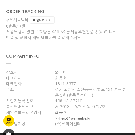
ORDER TRACKING
우체국택배
배송위치조회
반품/교환
서울특별시 광진구 자양동 680-65 동서울우편집중국 (세)와니비
반품 및 교환시 해당 택배사를 이용해주세요.
COMPANY INFO
상호명
와니비
대표이사
최동현
대표전화
1811-6377
주소
경기 고양시 일산동구 장항로 131 본관 2
층 1호 (반품주소아님)
사업자등록번호
108-16-87210
통신판매업신고
제 2013-고양일산동-0727호
개인정보관리책임자
최동현
help@waneebe.kr
호스팅제공
(주)코리아센터