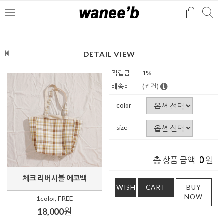
검
검
메
색
색
뉴
DETAIL VIEW
적립금
1%
배송비
(조건)
color
size
0
총 상품 금액
원
체크 리버시블 에코백
WISH
CART
BUY
NOW
1color, FREE
18,000
원