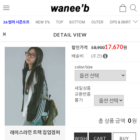
검
검
메
색
색
뉴
26 썸머 시즌오프
NEW 5%
TOP
BOTTOM
OUTER
OPS & SKIRT
E
DETAIL VIEW
17,670
할인가격
58,900
원
배송비
(조건)
color/size
세일상품
교환반품
불가
0
총 상품 금액
원
레이스라인 트랙 집업점퍼
WISH
CART
BUY