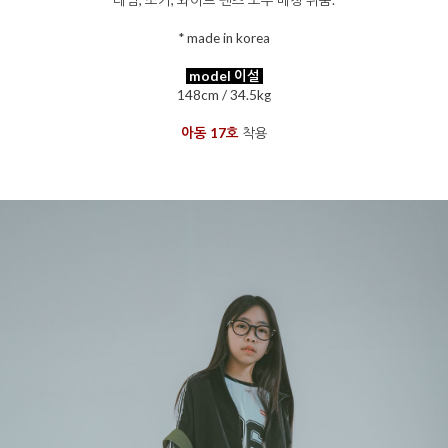
데님, 조거, 와이드 팬츠 모두 매칭 쉬움.
* made in korea
model 이설
148cm / 34.5kg
아동 17호
착용
을 통해