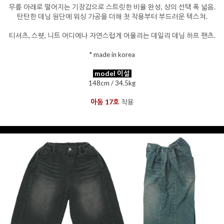
무릎 아래로 떨어지는 기장감으로 스트릿한 비율 완성, 상의 선택 폭 넓음.
탄탄한 데님 원단에 워싱 가공을 더해 첫 착용부터 부드러운 텍스쳐.
티셔츠, 스웻, 니트 어디에나 자연스럽게 어울리는 데일리 데님 하프 팬츠.
* made in korea
model 이설
148cm / 34.5kg
을 통해
아동 17호
착용