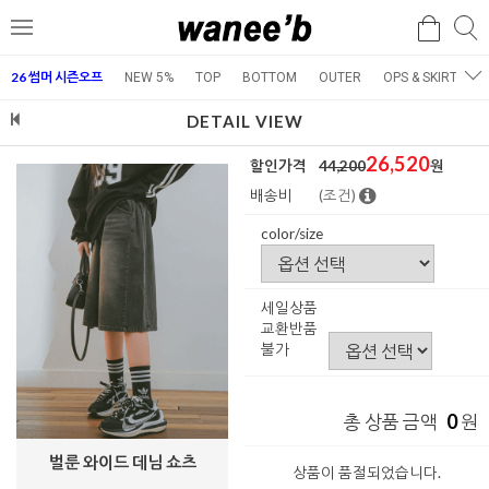
검
검
메
색
색
뉴
26 썸머 시즌오프
NEW 5%
TOP
BOTTOM
OUTER
OPS & SKIRT
E
DETAIL VIEW
26,520
할인가격
44,200
원
배송비
(조건)
color/size
세일상품
교환반품
불가
0
총 상품 금액
원
벌룬 와이드 데님 쇼츠
상품이 품절되었습니다.