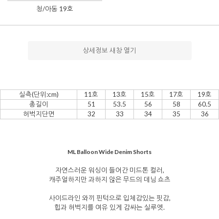
청/아동 19호
상세정보 새창 열기
실측(단위:cm)
11호
13호
15호
17호
19호
총길이
51
53.5
56
58
60.5
허벅지단면
32
33
34
35
36
ML Balloon Wide Denim Shorts
자연스러운 워싱이 들어간 미드톤 컬러,
캐주얼하지만 과하지 않은 무드의 데님 쇼츠
사이드라인 와끼 핀턱으로 입체감있는 핏감,
힙과 허벅지를 여유 있게 감싸는 실루엣.