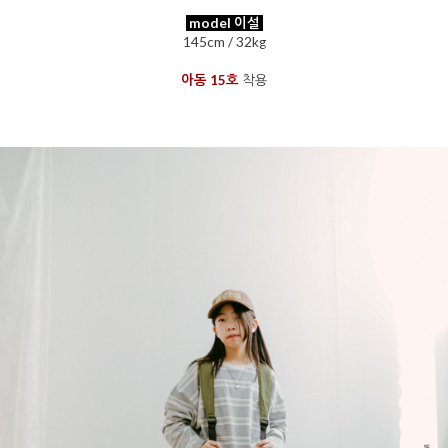
model 이설
145cm / 32kg
아동 15호
착용
을 통해