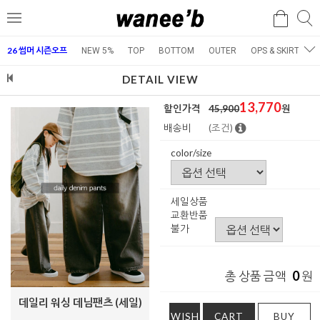
검
검
메
색
색
뉴
26 썸머 시즌오프
NEW 5%
TOP
BOTTOM
OUTER
OPS & SKIRT
E
DETAIL VIEW
13,770
할인가격
45,900
원
배송비
(조건)
color/size
세일상품
교환반품
불가
0
총 상품 금액
원
데일리 워싱 데님팬츠 (세일)
WISH
CART
BUY