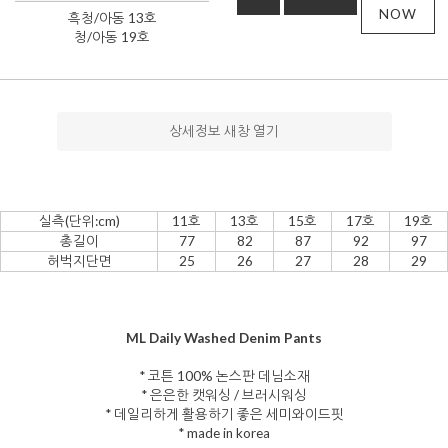
NOW
흑청/아동 13호
청/아동 19호
상세정보 새창 열기
실측(단위:cm)
11호
13호
15호
17호
19호
총길이
77
82
87
92
97
허벅지단면
25
26
27
28
29
ML Daily Washed Denim Pants
* 코튼 100% 논스판 데님소재
* 은은한 캣워싱 / 브러시워싱
* 데일리하게 활용하기 좋은 세미와이드핏
* made in korea