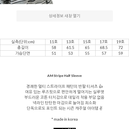
상세정보 새창 열기
실측(단위:cm)
11호
13호
15호
17호
19호
을 통해
총길이
58
61.5
65
68.5
72
가슴단면
51
53
55
57
59
AM Stripe Half Sleeve
경쾌한 멀티 스트라이프 패턴의 반팔 티셔츠 👍
여유 있는 루즈핏으로 편안하게 떨어지는 실루엣
부드러운 코튼 터치감으로 데일리 착용 부담 없음
넥라인 탄탄한 마감으로 늘어짐 최소화
단독으로도 포인트 되는 시즌 캐주얼 아이템 ✌️
* made in korea