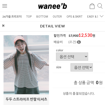
검
검
메
색
색
뉴
26가을 프리오더
TOP
BOTTOM
OUTER
OPS & SKIRT
EASY & SET
DETAIL VIEW
12,530
할인가격
17,900
원
배송비
(조건)
color
size
0
총 상품 금액
원
상품이 품절되었습니다.
두두 스트라이프 반팔 티셔츠