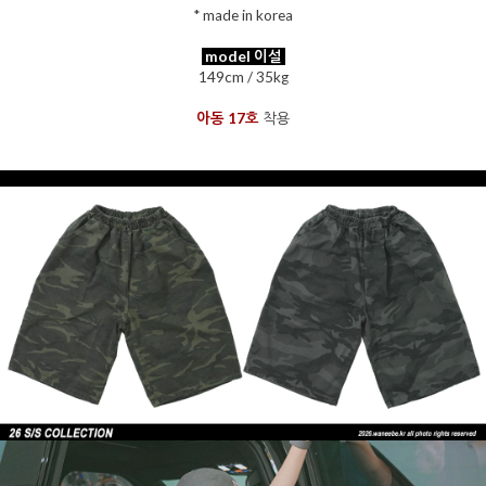
* made in korea
model 이설
149cm / 35kg
아동 17호
착용
을 통해