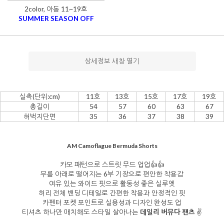
2color, 아동 11~19호
SUMMER SEASON OFF
상세정보 새창 열기
실측(단위:cm)
11호
13호
15호
17호
19호
총길이
54
57
60
63
67
허벅지단면
35
36
37
38
39
AM Camoflague Bermuda Shorts
카모 패턴으로 스트릿 무드 업업👍👍
무릎 아래로 떨어지는 6부 기장으로 편안한 착용감
여유 있는 와이드 핏으로 활동성 좋은 실루엣
허리 전체 밴딩 디테일로 간편한 착용과 안정적인 핏
카펜터 포켓 포인트로 실용성과 디자인 완성도 업
티셔츠 하나만 매치해도 스타일 살아나는
데일리 버뮤다 팬츠
✌️