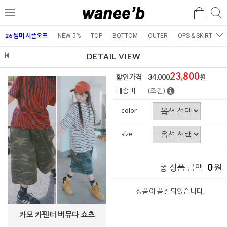
검
검
메
색
색
뉴
26 썸머 시즌오프
NEW 5%
TOP
BOTTOM
OUTER
OPS & SKIRT
E
DETAIL VIEW
23,800
할인가격
34,000
원
배송비
(조건)
color
size
0
총 상품 금액
원
상품이 품절되었습니다.
카모 카펜터 버뮤다 쇼츠