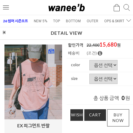
검
검
메
색
색
뉴
26 썸머 시즌오프
NEW 5%
TOP
BOTTOM
OUTER
OPS & SKIRT
E
DETAIL VIEW
15,680
할인가격
22,400
원
배송비
(조건)
color
size
0
총 상품 금액
원
WISH
CART
BUY
NOW
EX 피그먼트 반팔