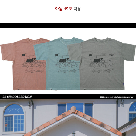
아동 15호
착용
을 통해