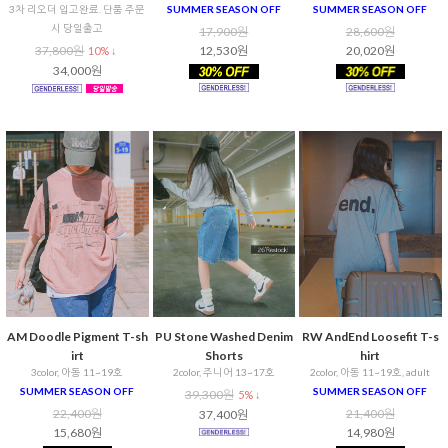
3차 리오더 입고완료. 단품 주문
SUMMER SEASON OFF
SUMMER SEASON OFF
시 당일출고
17,900원
28,600원
37,800원
12,530원
20,020원
10% ↓
34,000원
AM Doodle Pigment T-sh
PU Stone Washed Denim
RW AndEnd Loosefit T-s
irt
Shorts
hirt
3color, 아동 11~19호
2color, 주니어 13~17호
2color, 아동 11~19호, adult
SUMMER SEASON OFF
SUMMER SEASON OFF
39,300원
5% ↓
22,400원
21,400원
37,400원
15,680원
14,980원