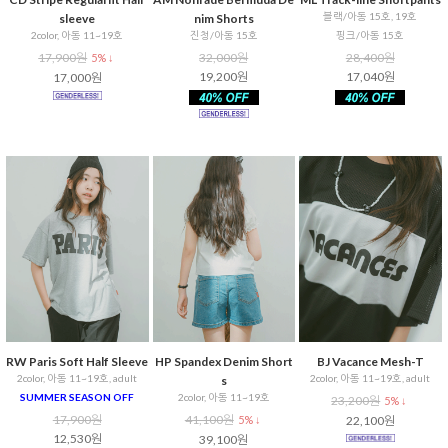
블랙/아동 15호, 19호
sleeve
nim Shorts
2color, 아동 11~19호
진청/아동 15호
핑크/아동 15호
17,900원
32,000원
28,400원
5% ↓
19,200원
17,040원
17,000원
RW Paris Soft Half Sleeve
HP Spandex Denim Short
BJ Vacance Mesh-T
2color, 아동 11~19호, adult
2color, 아동 11~19호, adult
s
SUMMER SEASON OFF
2color, 아동 11~19호
23,200원
5% ↓
17,900원
41,100원
5% ↓
22,100원
12,530원
39,100원