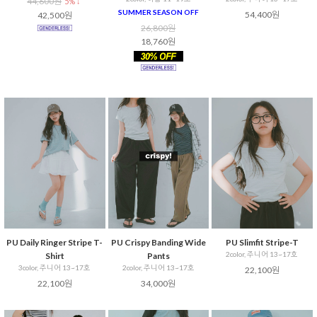
44,600원
5% ↓
SUMMER SEASON OFF
54,400원
42,500원
26,800원
18,760원
PU Daily Ringer Stripe T-
PU Crispy Banding Wide
PU Slimfit Stripe-T
2color, 주니어 13~17호
Shirt
Pants
3color, 주니어 13~17호
2color, 주니어 13~17호
22,100원
22,100원
34,000원