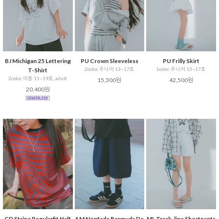
BJ Michigan 25 Lettering
PU Crown Sleeveless
PU Frilly Skirt
2color, 주니어 13~17호
1color, 주니어 13~17호
T-Shirt
2color, 아동 11~19호, adult
15,300원
42,500원
20,400원
CD Stripe Regularfit Half
AM Nonfade Bermuda De
ML Track-line Shortpants