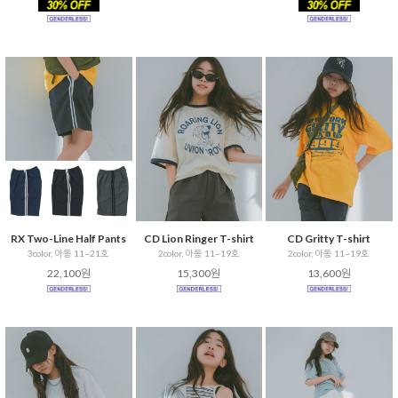
RX Two-Line Half Pants
CD Lion Ringer T-shirt
CD Gritty T-shirt
3color, 아동 11~21호
2color, 아동 11~19호
2color, 아동 11~19호
22,100원
15,300원
13,600원