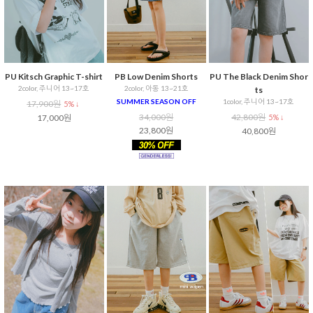
PU Kitsch Graphic T-shirt
PB Low Denim Shorts
PU The Black Denim Shor
2color, 주니어 13~17호
2color, 아동 13~21호
ts
SUMMER SEASON OFF
1color, 주니어 13~17호
17,900원
5% ↓
34,000원
42,800원
17,000원
5% ↓
23,800원
40,800원