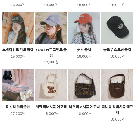
18,000원
18,000원
18,000원
18,000원
브릴리언트 카모 볼캡
YOUTH 피그먼트 볼
굿럭 볼캡
슬로우 스트링 볼캡
캡
18,000원
18,000원
18,000원
18,000원
데일리 플리플랍
체크 리버시블 에코백
레오 리버시블 에코백
이니셜 리버시블 에코
백
27,200원
18,000원
18,000원
18,000원