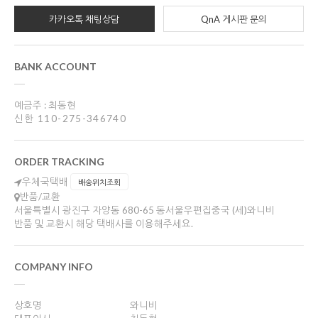
카카오톡 채팅상담
QnA 게시판 문의
BANK ACCOUNT
예금주 : 최동현
신한 110-275-346740
ORDER TRACKING
우체국택배
배송위치조회
반품/교환
서울특별시 광진구 자양동 680-65 동서울우편집중국 (세)와니비
반품 및 교환시 해당 택배사를 이용해주세요.
COMPANY INFO
상호명
와니비