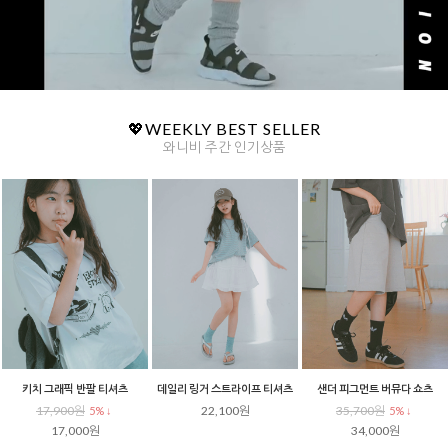
💖WEEKLY BEST SELLER
와니비 주간 인기상품
골지 헨리넥 반팔티셔츠
배색 스트라이프 레귤러핏 반팔
시그널 스트라이프 오버핏 티셔츠
21,400원
17,900원
17,900원
5% ↓
5% ↓
5% ↓
20,400원
17,000원
17,000원