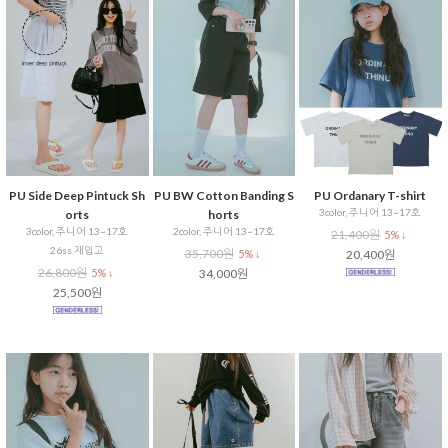
PU Side Deep Pintuck Sh
PU BW Cotton Banding S
PU Ordanary T-shirt
3color, 주니어 13~17호
orts
horts
3color, 주니어 13~17호
2color, 주니어 13~17호
21,400원
5% ↓
26ss 재입고
35,700원
5% ↓
20,400원
26,800원
5% ↓
34,000원
25,500원