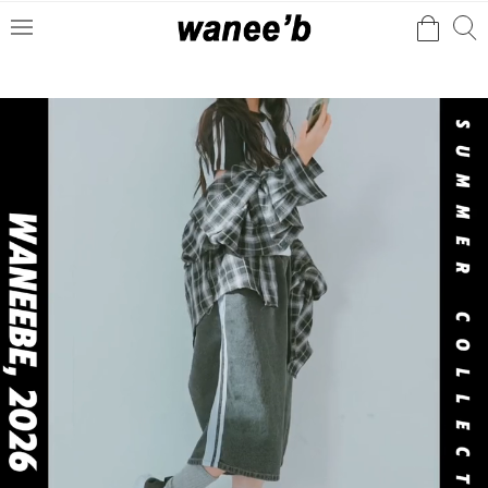
검
검
메
색
색
뉴