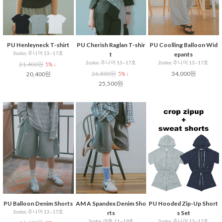
PU Henleyneck T-shirt
PU Cherish Raglan T-shir
PU Coolling Balloon Wid
3color, 주니어 13~17호
t
epants
2color, 주니어 13~17호
2color, 주니어 13~17호
21,400원
5% ↓
26,800원
34,000원
20,400원
5% ↓
25,500원
PU Balloon Denim Shorts
AM A Spandex Denim Sho
PU Hooded Zip-Up Short
3color, 주니어 13~17호
rts
s Set
2color, 아동 11~19호
2color, 주니어 13~17호