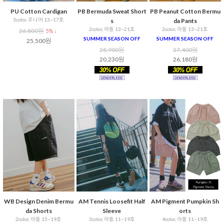
PU Cotton Cardigan
PB Bermuda Sweat Short
PB Peanut Cotton Bermu
3color, 주니어 13~17호
s
da Pants
2color, 아동 13~21호
2color, 아동 13~21호
26,800원
5% ↓
SUMMER SEASON OFF
SUMMER SEASON OFF
25,500원
28,900원
37,400원
20,230원
26,180원
WB Design Denim Bermu
AM Tennis Loosefit Half
AM Pigment Pumpkin Sh
da Shorts
Sleeve
orts
2color, 아동 15~19호
3color, 아동 11~19호
4color, 아동 11~19호