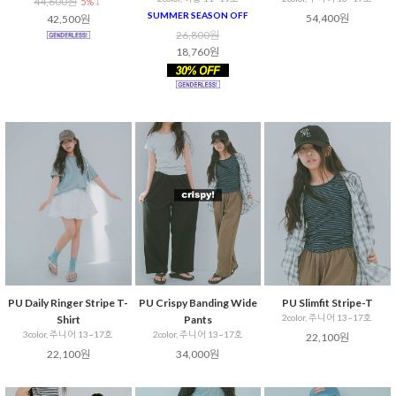
44,600원
5% ↓
SUMMER SEASON OFF
54,400원
42,500원
26,800원
18,760원
PU Daily Ringer Stripe T-
PU Crispy Banding Wide
PU Slimfit Stripe-T
2color, 주니어 13~17호
Shirt
Pants
3color, 주니어 13~17호
2color, 주니어 13~17호
22,100원
22,100원
34,000원