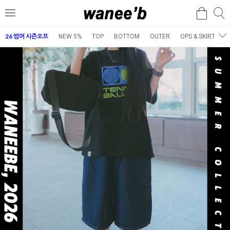
검
검
메
색
색
뉴
26 썸머 시즌오프
NEW 5%
TOP
BOTTOM
OUTER
OPS & SKIRT
E