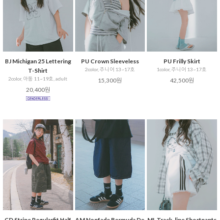
BJ Michigan 25 Lettering
PU Crown Sleeveless
PU Frilly Skirt
2color, 주니어 13~17호
1color, 주니어 13~17호
T-Shirt
2color, 아동 11~19호, adult
15,300원
42,500원
20,400원
CD Stripe Regularfit Half
AM Nonfade Bermuda De
ML Track-line Shortpants