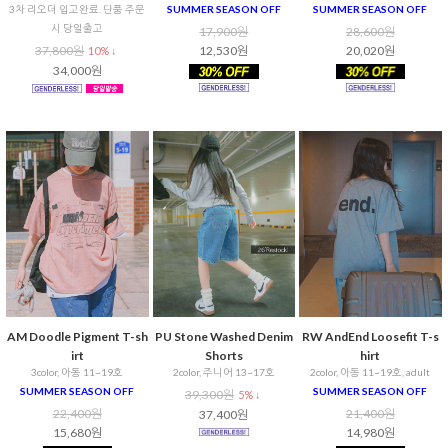
3차 리오더 입고완료. 단품 주문
SUMMER SEASON OFF
SUMMER SEASON OFF
시 당일출고
17,900원
28,600원
37,800원
12,530원
20,020원
10% ↓
34,000원
AM Doodle Pigment T-sh
PU Stone Washed Denim
RW AndEnd Loosefit T-s
irt
Shorts
hirt
3color, 아동 11~19호
2color, 주니어 13~17호
2color, 아동 11~19호, adult
SUMMER SEASON OFF
SUMMER SEASON OFF
39,300원
5% ↓
22,400원
21,400원
37,400원
15,680원
14,980원