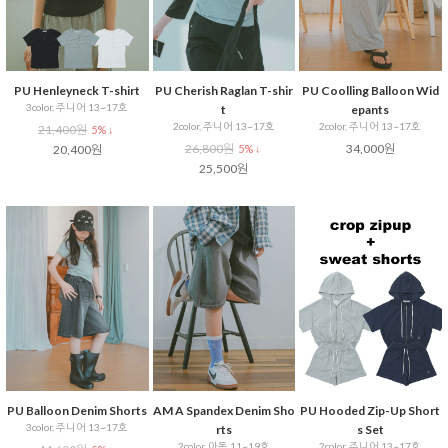
PU Henleyneck T-shirt
PU Cherish Raglan T-shir
PU Coolling Balloon Wid
3color, 주니어 13~17호
t
epants
2color, 주니어 13~17호
2color, 주니어 13~17호
21,400원
5% ↓
26,800원
34,000원
20,400원
5% ↓
25,500원
PU Balloon Denim Shorts
AM A Spandex Denim Sho
PU Hooded Zip-Up Short
3color, 주니어 13~17호
rts
s Set
2color, 아동 11~19호
2color, 주니어 13~17호