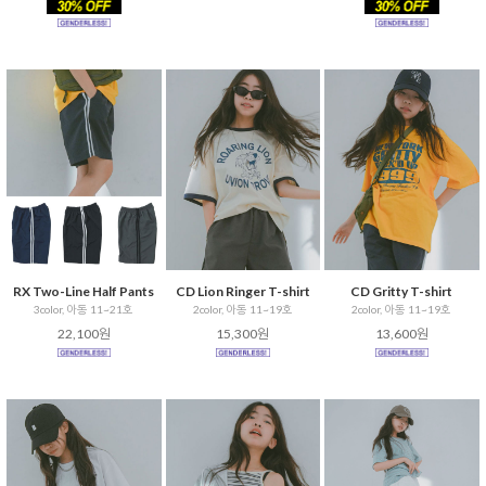
RX Two-Line Half Pants
CD Lion Ringer T-shirt
CD Gritty T-shirt
3color, 아동 11~21호
2color, 아동 11~19호
2color, 아동 11~19호
22,100원
15,300원
13,600원