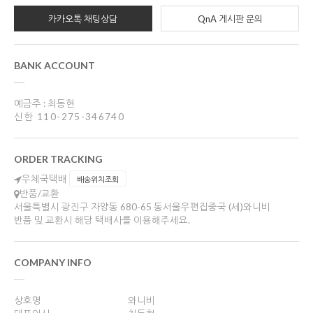
카카오톡 채팅상담
QnA 게시판 문의
BANK ACCOUNT
예금주 : 최동현
신한 110-275-346740
ORDER TRACKING
우체국택배
배송위치조회
반품/교환
서울특별시 광진구 자양동 680-65 동서울우편집중국 (세)와니비
반품 및 교환시 해당 택배사를 이용해주세요.
COMPANY INFO
상호명
와니비