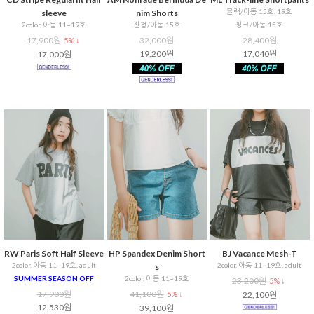
블랙/아동 15호, 19호
sleeve
nim Shorts
2color, 아동 11~19호
진청/아동 15호
핑크/아동 15호
17,900원
32,000원
28,400원
5% ↓
19,200원
17,040원
17,000원
RW Paris Soft Half Sleeve
HP Spandex Denim Short
BJ Vacance Mesh-T
2color, 아동 11~19호, adult
2color, 아동 11~19호, adult
s
SUMMER SEASON OFF
2color, 아동 11~19호
23,200원
5% ↓
17,900원
41,100원
5% ↓
22,100원
12,530원
39,100원