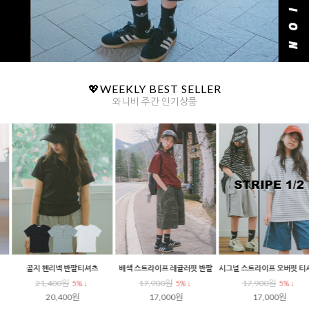
💖WEEKLY BEST SELLER
와니비 주간 인기상품
골지 헨리넥 반팔티셔츠
배색 스트라이프 레귤러핏 반팔
시그널 스트라이프 오버핏 티셔츠
21,400원
17,900원
17,900원
5% ↓
5% ↓
5% ↓
20,400원
17,000원
17,000원