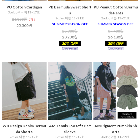
PU Cotton Cardigan
PB Bermuda Sweat Short
PB Peanut Cotton Bermu
3color, 주니어 13~17호
s
da Pants
2color, 아동 13~21호
2color, 아동 13~21호
26,800원
5% ↓
SUMMER SEASON OFF
SUMMER SEASON OFF
25,500원
28,900원
37,400원
20,230원
26,180원
WB Design Denim Bermu
AM Tennis Loosefit Half
AM Pigment Pumpkin Sh
da Shorts
Sleeve
orts
2color, 아동 15~19호
3color, 아동 11~19호
4color, 아동 11~19호