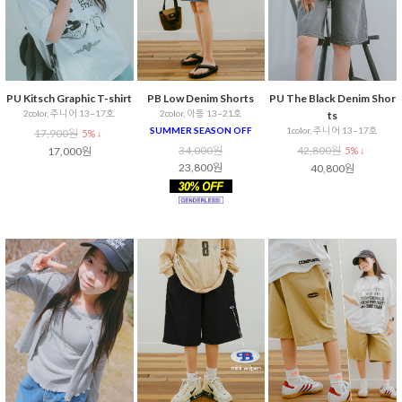
PU Kitsch Graphic T-shirt
PB Low Denim Shorts
PU The Black Denim Shor
2color, 주니어 13~17호
2color, 아동 13~21호
ts
SUMMER SEASON OFF
1color, 주니어 13~17호
17,900원
5% ↓
34,000원
42,800원
17,000원
5% ↓
23,800원
40,800원