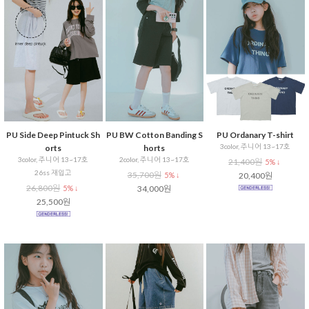
PU Side Deep Pintuck Sh
PU BW Cotton Banding S
PU Ordanary T-shirt
3color, 주니어 13~17호
orts
horts
3color, 주니어 13~17호
2color, 주니어 13~17호
21,400원
5% ↓
26ss 재입고
35,700원
5% ↓
20,400원
26,800원
5% ↓
34,000원
25,500원