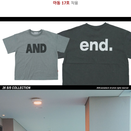
아동 17호
착용
을 통해