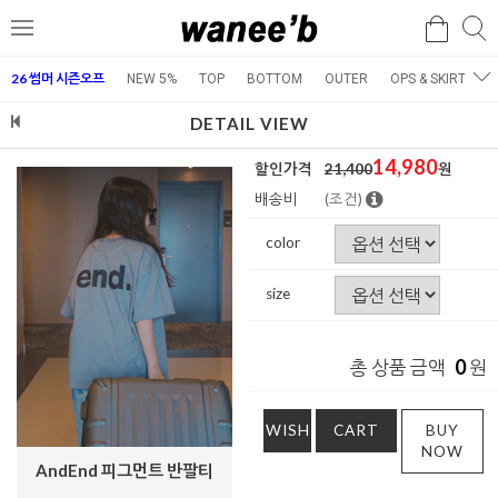
검
검
메
색
색
뉴
26 썸머 시즌오프
NEW 5%
TOP
BOTTOM
OUTER
OPS & SKIRT
E
DETAIL VIEW
14,980
할인가격
21,400
원
배송비
(조건)
color
size
0
총 상품 금액
원
WISH
CART
BUY
NOW
AndEnd 피그먼트 반팔티