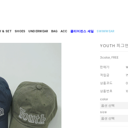
Y & SET
SHOES
UNDERWEAR
BAG
ACC
클리어런스 세일
SWIMWEAR
YOUTH 피그
3color, FREE
판매가
￦
적립금
1
상품코드
0
상품번호
1
color
size