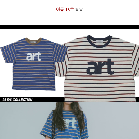
아동 15호
착용
을 통해