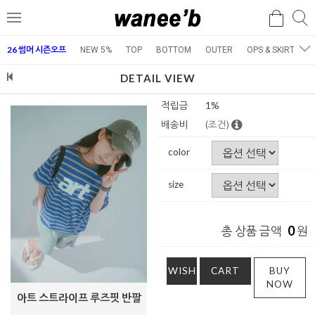
검
검
메
색
색
뉴
26 썸머 시즌오프
NEW 5%
TOP
BOTTOM
OUTER
OPS & SKIRT
E
DETAIL VIEW
적립금
1%
배송비
(조건)
color
size
0
총 상품 금액
원
WISH
CART
BUY
NOW
아트 스트라이프 루즈핏 반팔