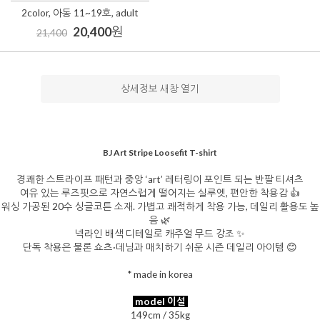
2color, 아동 11~19호, adult
20,400
원
21,400
상세정보 새창 열기
BJ Art Stripe Loosefit T-shirt
경쾌한 스트라이프 패턴과 중앙 ‘art’ 레터링이 포인트 되는 반팔 티셔츠
여유 있는 루즈핏으로 자연스럽게 떨어지는 실루엣, 편안한 착용감 👍
워싱 가공된 20수 싱글코튼 소재. 가볍고 쾌적하게 착용 가능, 데일리 활용도 높
음 🌿
넥라인 배색 디테일로 캐주얼 무드 강조 ✨
단독 착용은 물론 쇼츠·데님과 매치하기 쉬운 시즌 데일리 아이템 😊
* made in korea
model 이설
149cm / 35kg