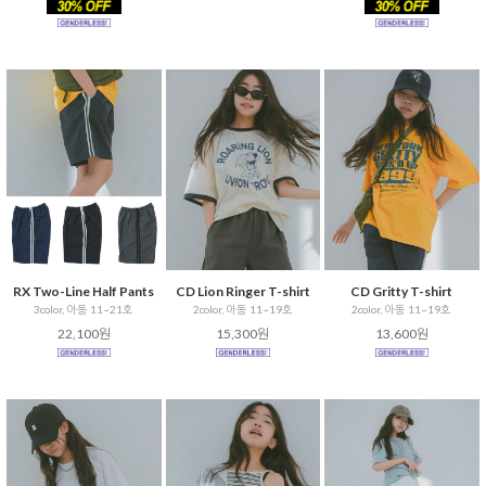
RX Two-Line Half Pants
CD Lion Ringer T-shirt
CD Gritty T-shirt
3color, 아동 11~21호
2color, 아동 11~19호
2color, 아동 11~19호
22,100원
15,300원
13,600원