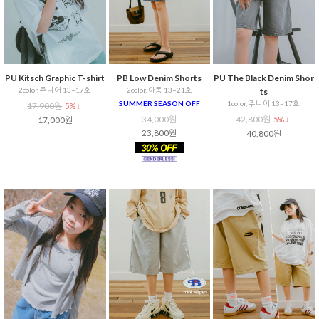
PU Kitsch Graphic T-shirt
PB Low Denim Shorts
PU The Black Denim Shor
2color, 주니어 13~17호
2color, 아동 13~21호
ts
SUMMER SEASON OFF
1color, 주니어 13~17호
17,900원
5% ↓
34,000원
42,800원
17,000원
5% ↓
23,800원
40,800원