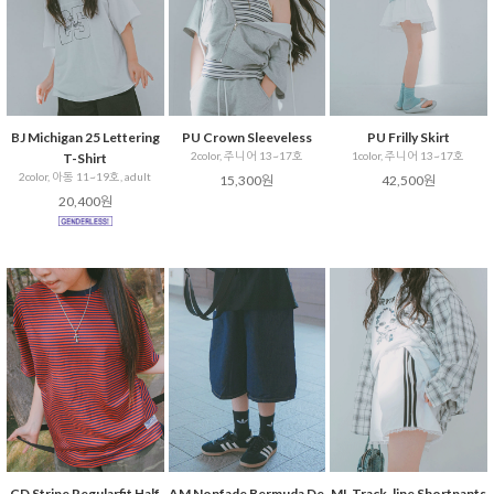
BJ Michigan 25 Lettering
PU Crown Sleeveless
PU Frilly Skirt
2color, 주니어 13~17호
1color, 주니어 13~17호
T-Shirt
2color, 아동 11~19호, adult
15,300원
42,500원
20,400원
CD Stripe Regularfit Half
AM Nonfade Bermuda De
ML Track-line Shortpants