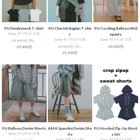
PU Henleyneck T-shirt
PU Cherish Raglan T-shir
PU Coolling Balloon Wid
3color, 주니어 13~17호
t
epants
2color, 주니어 13~17호
2color, 주니어 13~17호
21,400원
5% ↓
26,800원
34,000원
20,400원
5% ↓
25,500원
PU Balloon Denim Shorts
AM A Spandex Denim Sho
PU Hooded Zip-Up Short
3color, 주니어 13~17호
rts
s Set
2color, 아동 11~19호
2color, 주니어 13~17호