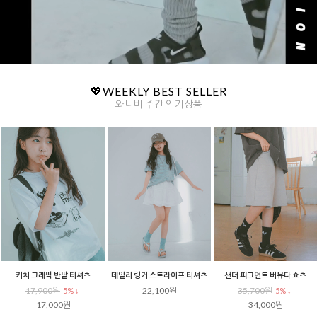
💖WEEKLY BEST SELLER
와니비 주간 인기상품
골지 헨리넥 반팔티셔츠
배색 스트라이프 레귤러핏 반팔
시그널 스트라이프 오버핏 티셔츠
21,400원
17,900원
17,900원
5% ↓
5% ↓
5% ↓
20,400원
17,000원
17,000원