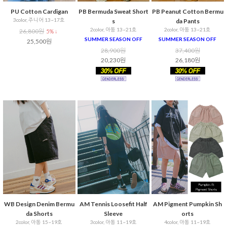
PU Cotton Cardigan
PB Bermuda Sweat Short
PB Peanut Cotton Bermu
3color, 주니어 13~17호
s
da Pants
2color, 아동 13~21호
2color, 아동 13~21호
26,800원
5% ↓
SUMMER SEASON OFF
SUMMER SEASON OFF
25,500원
28,900원
37,400원
20,230원
26,180원
WB Design Denim Bermu
AM Tennis Loosefit Half
AM Pigment Pumpkin Sh
da Shorts
Sleeve
orts
2color, 아동 15~19호
3color, 아동 11~19호
4color, 아동 11~19호