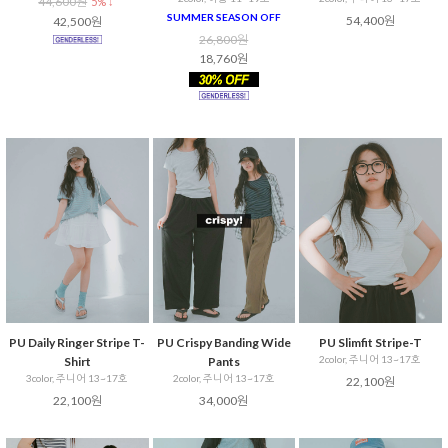
44,600원
5% ↓
SUMMER SEASON OFF
54,400원
42,500원
26,800원
18,760원
PU Daily Ringer Stripe T-
PU Crispy Banding Wide
PU Slimfit Stripe-T
2color, 주니어 13~17호
Shirt
Pants
3color, 주니어 13~17호
2color, 주니어 13~17호
22,100원
22,100원
34,000원