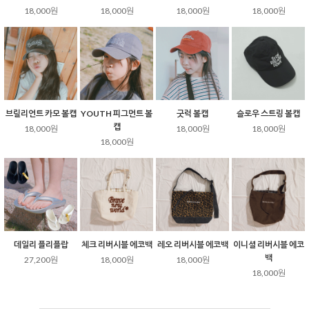
18,000원
18,000원
18,000원
18,000원
브릴리언트 카모 볼캡
YOUTH 피그먼트 볼
굿럭 볼캡
슬로우 스트링 볼캡
캡
18,000원
18,000원
18,000원
18,000원
데일리 플리플랍
체크 리버시블 에코백
레오 리버시블 에코백
이니셜 리버시블 에코
백
27,200원
18,000원
18,000원
18,000원