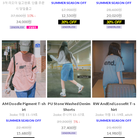
3차 리오더 입고완료. 단품 주문
SUMMER SEASON OFF
SUMMER SEASON OFF
시 당일출고
17,900원
28,600원
37,800원
12,530원
20,020원
10% ↓
34,000원
AM Doodle Pigment T-sh
PU Stone Washed Denim
RW AndEnd Loosefit T-s
irt
Shorts
hirt
3color, 아동 11~19호
2color, 주니어 13~17호
2color, 아동 11~19호, adult
SUMMER SEASON OFF
SUMMER SEASON OFF
39,300원
5% ↓
22,400원
21,400원
37,400원
15,680원
14,980원