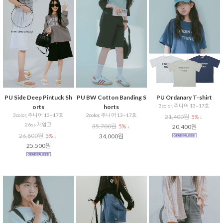
PU Side Deep Pintuck Sh
PU BW Cotton Banding S
PU Ordanary T-shirt
3color, 주니어 13~17호
orts
horts
3color, 주니어 13~17호
2color, 주니어 13~17호
21,400원
5% ↓
26ss 재입고
35,700원
5% ↓
20,400원
26,800원
5% ↓
34,000원
25,500원