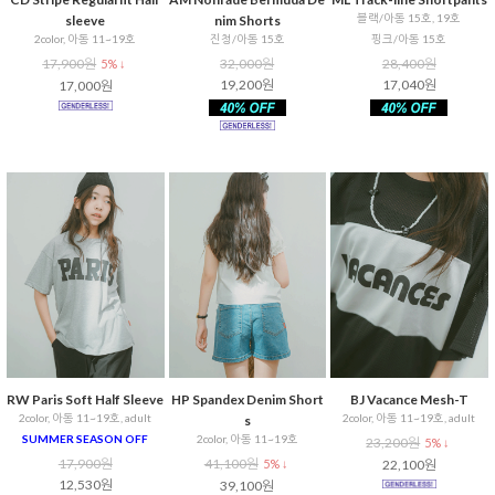
블랙/아동 15호, 19호
sleeve
nim Shorts
2color, 아동 11~19호
진청/아동 15호
핑크/아동 15호
17,900원
32,000원
28,400원
5% ↓
19,200원
17,040원
17,000원
RW Paris Soft Half Sleeve
HP Spandex Denim Short
BJ Vacance Mesh-T
2color, 아동 11~19호, adult
2color, 아동 11~19호, adult
s
SUMMER SEASON OFF
2color, 아동 11~19호
23,200원
5% ↓
17,900원
41,100원
5% ↓
22,100원
12,530원
39,100원