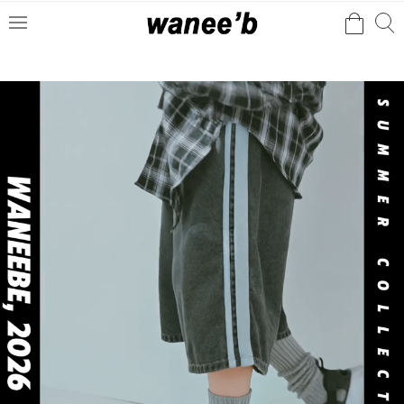
검
검
메
색
색
뉴