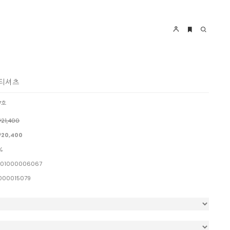
 티셔츠
17호
21,400
20,400
%
01000006067
000015079