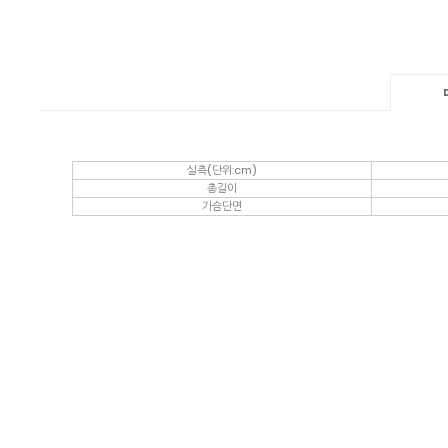
실측(단위:cm)
총길이
가슴단면