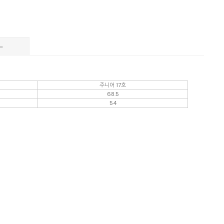
주니어 17호
68.5
54