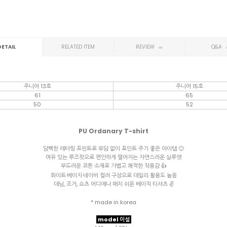
DETAIL
RELATED ITEM
REVIEW
Q&A
주니어 13호
주니어 15호
61
65
50
52
PU Ordanary T-shirt
담백한 레터링 프린트로 부담 없이 포인트 주기 좋은 아이템 🙂
여유 있는 루즈핏으로 편안하게 떨어지는 자연스러운 실루엣
부드러운 코튼 소재로 가볍고 쾌적한 착용감 👍
화이트·베이지·네이비 컬러 구성으로 데일리 활용도 높음
데님, 조거, 쇼츠 어디에나 매치 쉬운 베이직 티셔츠 ✌️
* made in korea
model 이설