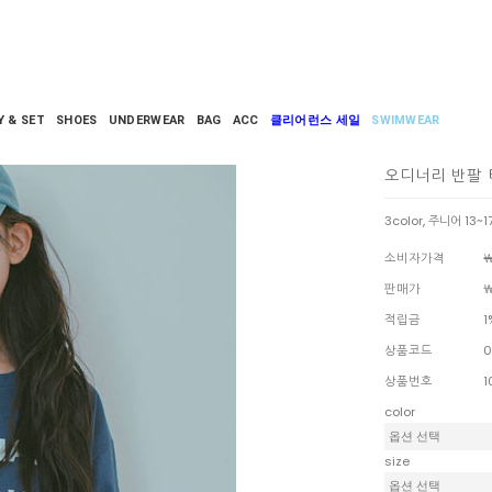
Y & SET
SHOES
UNDERWEAR
BAG
ACC
클리어런스 세일
SWIMWEAR
오디너리 반팔
3color, 주니어 13~
소비자가격
￦
판매가
￦
적립금
1
상품코드
0
상품번호
1
color
size