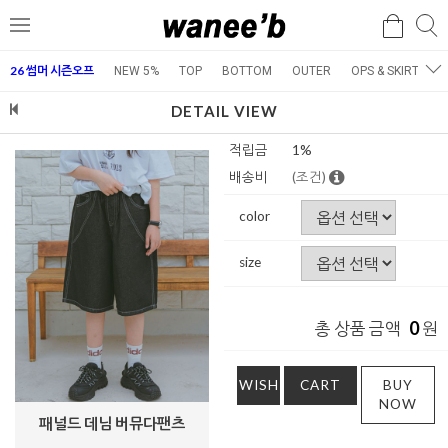
검
검
메
색
색
뉴
26 썸머 시즌오프
NEW 5%
TOP
BOTTOM
OUTER
OPS & SKIRT
E
DETAIL VIEW
적립금
1%
배송비
(조건)
color
size
0
총 상품 금액
원
WISH
CART
BUY
NOW
패널드 데님 버뮤다팬츠