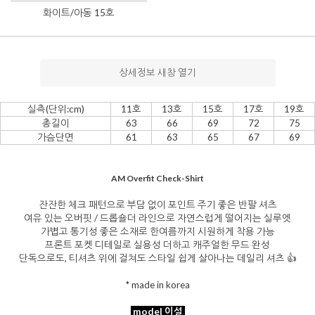
화이트/아동 15호
상세정보 새창 열기
실측(단위:cm)
11호
13호
15호
17호
19호
총길이
63
66
69
72
75
가슴단면
61
63
65
67
69
AM Overfit Check-Shirt
잔잔한 체크 패턴으로 부담 없이 포인트 주기 좋은 반팔 셔츠
여유 있는 오버핏 / 드롭숄더 라인으로 자연스럽게 떨어지는 실루엣
가볍고 통기성 좋은 소재로 한여름까지 시원하게 착용 가능
프론트 포켓 디테일로 실용성 더하고 캐주얼한 무드 완성
단독으로도, 티셔츠 위에 걸쳐도 스타일 쉽게 살아나는 데일리 셔츠 👍
* made in korea
model 이설