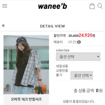
검
검
메
색
색
뉴
DETAIL VIEW
24,920
할인가격
35,600
원
배송비
(조건)
color/size
세일상품
교환반품
불가
0
총 상품 금액
원
오버핏 체크 반팔셔츠
상품이 품절되었습니다.