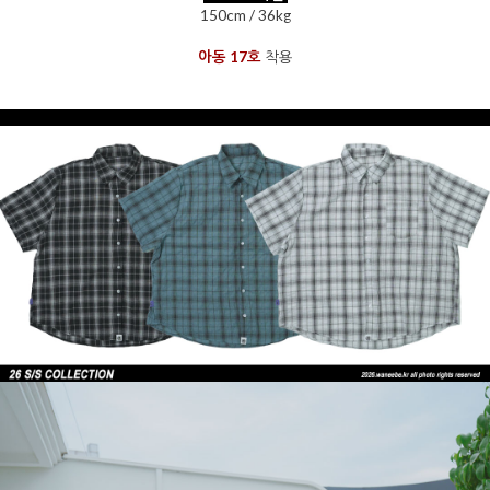
150cm / 36kg
아동 17호
착용
을 통해