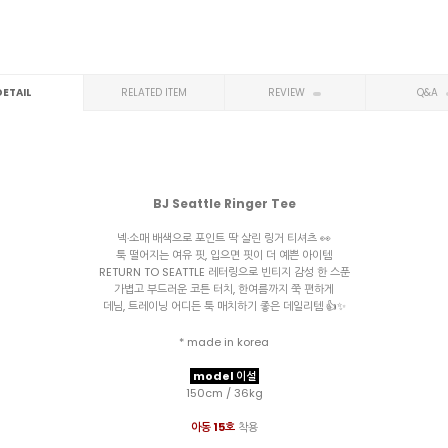
DETAIL
RELATED ITEM
REVIEW
Q&A
BJ Seattle Ringer Tee
넥·소매 배색으로 포인트 딱 살린 링거 티셔츠 👀
툭 떨어지는 여유 핏, 입으면 핏이 더 예쁜 아이템
RETURN TO SEATTLE 레터링으로 빈티지 감성 한 스푼
가볍고 부드러운 코튼 터치, 한여름까지 쭉 편하게
데님, 트레이닝 어디든 툭 매치하기 좋은 데일리템 👍✨
* made in korea
model 이설
150cm / 36kg
아동 15호
착용