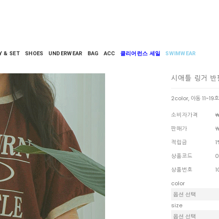
Y & SET
SHOES
UNDERWEAR
BAG
ACC
클리어런스 세일
SWIMWEAR
시애틀 링거 
2color, 아동 11~19호
소비자가격
￦
판매가
￦
적립금
1
상품코드
0
상품번호
1
color
size