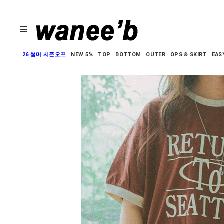
26 썸머 시즌오프
NEW 5%
TOP
BOTTOM
OUTER
OPS & SKIRT
EAS