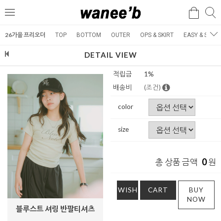
검
검
메
색
색
뉴
26가을 프리오더
TOP
BOTTOM
OUTER
OPS & SKIRT
EASY & SET
DETAIL VIEW
적립금
1%
배송비
(조건)
color
size
0
총 상품 금액
원
WISH
CART
BUY
NOW
블루스트 셔링 반팔티셔츠