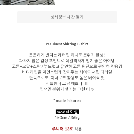
상세정보 새창 열기
을 통해
PU Bluest Shirring T-shirt
은은하게 번지는 레터링 하나로 분위기 완성!
과하지 않은 감성 포인트로 데일리하게 입기 좋은 아이템
코튼+모달+스판 / 부드럽고 유연한 코튼 원단으로 편안한 착용감
바디라인을 자연스럽게 잡아주는 사이드 셔링 디테일
단독으로도, 이너로도 활용도 높은 베이직 핏
심플한데 그냥 예쁘다 🙂‍↕️
입으면 분위기 생기는 그런 티 ✨
* made in korea
model 이설
150cm / 36kg
주니어 13호
착용