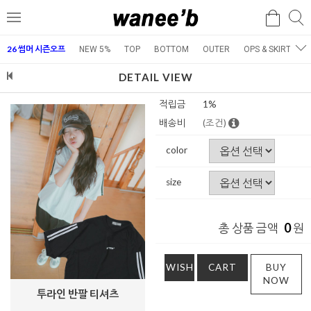
검
검
메
색
색
뉴
26 썸머 시즌오프
NEW 5%
TOP
BOTTOM
OUTER
OPS & SKIRT
E
DETAIL VIEW
적립금
1%
배송비
(조건)
color
size
0
총 상품 금액
원
WISH
CART
BUY
NOW
투라인 반팔 티셔츠