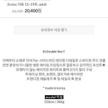
2color, 아동 11~19호, adult
20,400
원
21,400
상세정보 새창 열기
BJ Double-line T
어깨부터 소매로 이어지는 사이드라인 테이핑 디테일로 스포티한 무드 연출
전면 중앙의 미니멀한 영문 레터링 프린팅으로 깔끔하고 감각적인 포인트🌟
유행타지 않는 베이직한 화이트와 블랙 2가지 컬러 구성
트레이닝 팬츠, 숏팬츠, 캡모자와 매치하면
트렌디한 애슬레저 룩 및 데일리 룩 완성
* made in korea
model 이설
150cm / 36kg