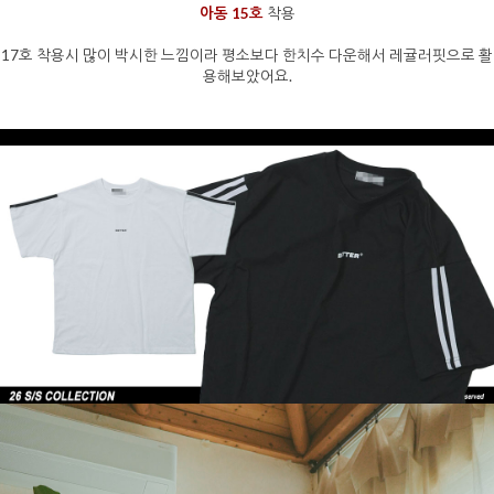
아동 15호
착용
17호 착용시 많이 박시한 느낌이라 평소보다 한치수 다운해서 레귤러핏으로 활
용해보았어요.
을 통해