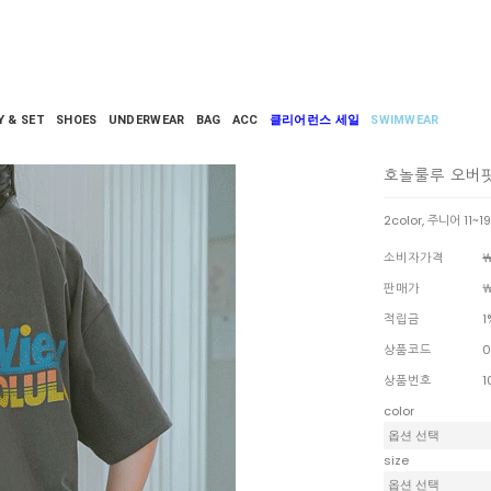
Y & SET
SHOES
UNDERWEAR
BAG
ACC
클리어런스 세일
SWIMWEAR
호놀룰루 오버
2color, 주니어 11~1
소비자가격
￦
판매가
￦
적립금
1
상품코드
0
상품번호
1
color
size