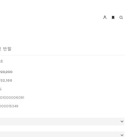
핏 반팔
9호
23,200
22,100
%
01000006081
000015349