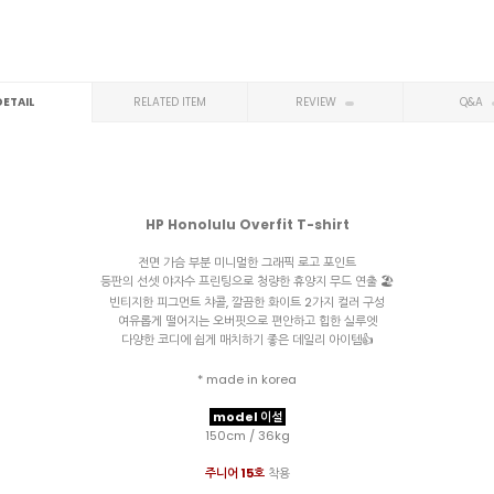
DETAIL
RELATED ITEM
REVIEW
Q&A
HP Honolulu Overfit T-shirt
전면 가슴 부분 미니멀한 그래픽 로고 포인트
등판의 선셋 야자수 프린팅으로 청량한 휴양지 무드 연출 🏖️
빈티지한 피그먼트 챠콜, 깔끔한 화이트 2가지 컬러 구성
여유롭게 떨어지는 오버핏으로 편안하고 힙한 실루엣
다양한 코디에 쉽게 매치하기 좋은 데일리 아이템👍
* made in korea
model 이설
150cm / 36kg
주니어 15호
착용