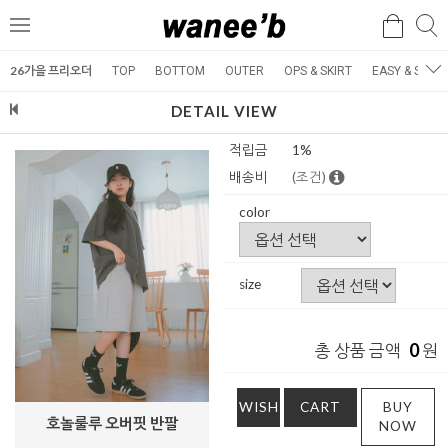
검
검
메
색
색
뉴
26가을 프리오더
TOP
BOTTOM
OUTER
OPS & SKIRT
EASY & SET
DETAIL VIEW
적립금
1%
배송비
(조건)
color
size
0
총 상품 금액
원
WISH
CART
BUY
호놀룰루 오버핏 반팔
NOW