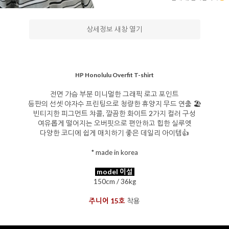
상세정보 새창 열기
을 통해
HP Honolulu Overfit T-shirt
전면 가슴 부분 미니멀한 그래픽 로고 포인트
등판의 선셋 야자수 프린팅으로 청량한 휴양지 무드 연출 🏖️
빈티지한 피그먼트 챠콜, 깔끔한 화이트 2가지 컬러 구성
여유롭게 떨어지는 오버핏으로 편안하고 힙한 실루엣
다양한 코디에 쉽게 매치하기 좋은 데일리 아이템👍
* made in korea
model 이설
150cm / 36kg
주니어 15호
착용