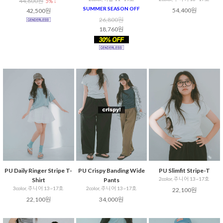
44,600원
5% ↓
SUMMER SEASON OFF
54,400원
42,500원
26,800원
18,760원
PU Daily Ringer Stripe T-
PU Crispy Banding Wide
PU Slimfit Stripe-T
2color, 주니어 13~17호
Shirt
Pants
3color, 주니어 13~17호
2color, 주니어 13~17호
22,100원
22,100원
34,000원