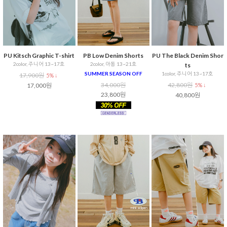
PU Kitsch Graphic T-shirt
PB Low Denim Shorts
PU The Black Denim Shor
2color, 주니어 13~17호
2color, 아동 13~21호
ts
SUMMER SEASON OFF
1color, 주니어 13~17호
17,900원
5% ↓
34,000원
42,800원
17,000원
5% ↓
23,800원
40,800원