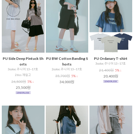
PU Side Deep Pintuck Sh
PU BW Cotton Banding S
PU Ordanary T-shirt
3color, 주니어 13~17호
orts
horts
3color, 주니어 13~17호
2color, 주니어 13~17호
21,400원
5% ↓
26ss 재입고
35,700원
5% ↓
20,400원
26,800원
5% ↓
34,000원
25,500원