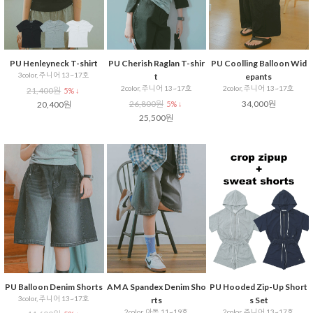
PU Henleyneck T-shirt
PU Cherish Raglan T-shir
PU Coolling Balloon Wid
3color, 주니어 13~17호
t
epants
2color, 주니어 13~17호
2color, 주니어 13~17호
21,400원
5% ↓
26,800원
34,000원
20,400원
5% ↓
25,500원
PU Balloon Denim Shorts
AM A Spandex Denim Sho
PU Hooded Zip-Up Short
3color, 주니어 13~17호
rts
s Set
2color, 아동 11~19호
2color, 주니어 13~17호