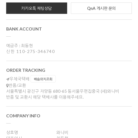
카카오톡 채팅상담
QnA 게시판 문의
BANK ACCOUNT
예금주 : 최동현
신한 110-275-346740
ORDER TRACKING
우체국택배
배송위치조회
반품/교환
서울특별시 광진구 자양동 680-65 동서울우편집중국 (세)와니비
반품 및 교환시 해당 택배사를 이용해주세요.
COMPANY INFO
상호명
와니비