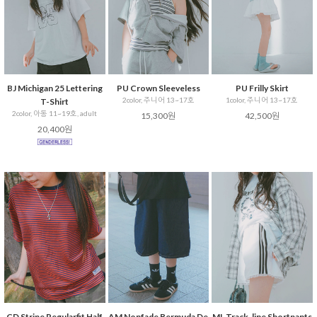
BJ Michigan 25 Lettering
PU Crown Sleeveless
PU Frilly Skirt
2color, 주니어 13~17호
1color, 주니어 13~17호
T-Shirt
2color, 아동 11~19호, adult
15,300원
42,500원
20,400원
CD Stripe Regularfit Half
AM Nonfade Bermuda De
ML Track-line Shortpants