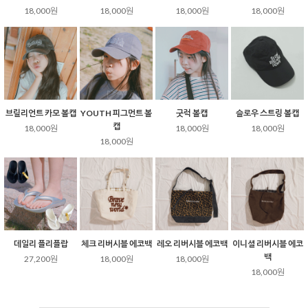
18,000원
18,000원
18,000원
18,000원
브릴리언트 카모 볼캡
YOUTH 피그먼트 볼
굿럭 볼캡
슬로우 스트링 볼캡
캡
18,000원
18,000원
18,000원
18,000원
데일리 플리플랍
체크 리버시블 에코백
레오 리버시블 에코백
이니셜 리버시블 에코
백
27,200원
18,000원
18,000원
18,000원