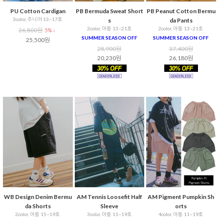
PU Cotton Cardigan
PB Bermuda Sweat Short
PB Peanut Cotton Bermu
3color, 주니어 13~17호
s
da Pants
2color, 아동 13~21호
2color, 아동 13~21호
26,800원
5% ↓
SUMMER SEASON OFF
SUMMER SEASON OFF
25,500원
28,900원
37,400원
20,230원
26,180원
WB Design Denim Bermu
AM Tennis Loosefit Half
AM Pigment Pumpkin Sh
da Shorts
Sleeve
orts
2color, 아동 15~19호
3color, 아동 11~19호
4color, 아동 11~19호