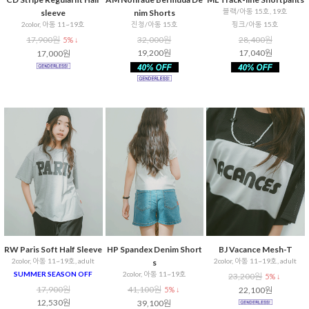
블랙/아동 15호, 19호
sleeve
nim Shorts
2color, 아동 11~19호
진청/아동 15호
핑크/아동 15호
17,900원
32,000원
28,400원
5% ↓
19,200원
17,040원
17,000원
RW Paris Soft Half Sleeve
HP Spandex Denim Short
BJ Vacance Mesh-T
2color, 아동 11~19호, adult
2color, 아동 11~19호, adult
s
SUMMER SEASON OFF
2color, 아동 11~19호
23,200원
5% ↓
17,900원
41,100원
5% ↓
22,100원
12,530원
39,100원