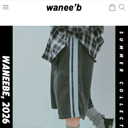
검
검
메
색
색
뉴