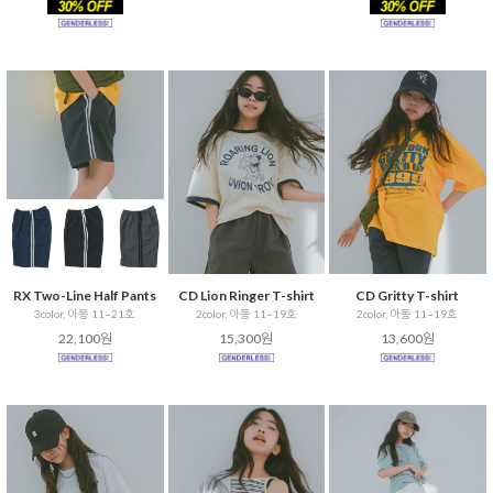
RX Two-Line Half Pants
CD Lion Ringer T-shirt
CD Gritty T-shirt
3color, 아동 11~21호
2color, 아동 11~19호
2color, 아동 11~19호
22,100원
15,300원
13,600원