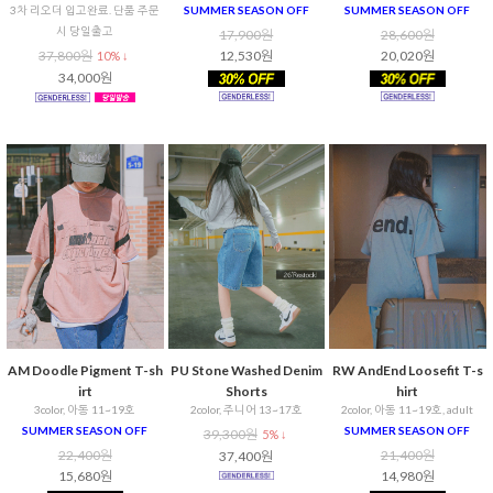
3차 리오더 입고완료. 단품 주문
SUMMER SEASON OFF
SUMMER SEASON OFF
시 당일출고
17,900원
28,600원
37,800원
12,530원
20,020원
10% ↓
34,000원
AM Doodle Pigment T-sh
PU Stone Washed Denim
RW AndEnd Loosefit T-s
irt
Shorts
hirt
3color, 아동 11~19호
2color, 주니어 13~17호
2color, 아동 11~19호, adult
SUMMER SEASON OFF
SUMMER SEASON OFF
39,300원
5% ↓
22,400원
21,400원
37,400원
15,680원
14,980원