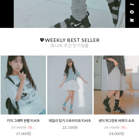
💖WEEKLY BEST SELLER
와니비 주간 인기상품
골지 헨리넥 반팔티셔츠
배색 스트라이프 레귤러핏 반팔
시그널 스트라이프 오버핏 티셔츠
21,400원
17,900원
17,900원
5% ↓
5% ↓
5% ↓
20,400원
17,000원
17,000원