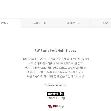
DETAIL
RELATED ITEM
REVIEW
Q&A
RW Paris Soft Half Sleeve
40수 면소재에 엔자임 가공을 더해 가볍고 매끈한 터치감 👍
세탁 후에도 틀어짐을 최소화해 안정적인 핏 유지
전면 빅 레터링으로 단품 착용만으로도 확실한 포인트 👀
여유 있는 오버핏 실루엣으로 활동감 편안하게 커버
여름 시즌까지 쾌적하게 입기 좋은 데일리 티셔츠 ✌️
* made in korea
model 이설
149cm / 35kg
아동 15호
착용