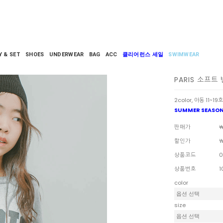
Y & SET
SHOES
UNDERWEAR
BAG
ACC
클리어런스 세일
SWIMWEAR
PARIS 소프트
2color, 아동 11~19호
SUMMER SEASON
판매가
￦
할인가
￦
상품코드
0
상품번호
1
color
size