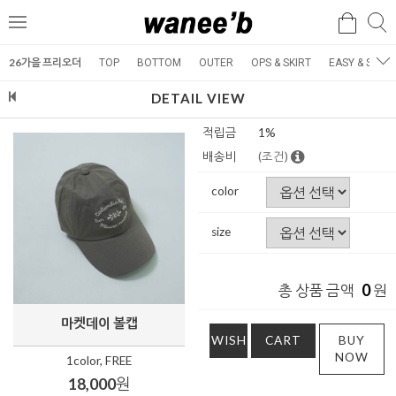
검
검
메
색
색
뉴
26가을 프리오더
TOP
BOTTOM
OUTER
OPS & SKIRT
EASY & SET
DETAIL VIEW
적립금
1%
배송비
(조건)
color
size
0
총 상품 금액
원
마켓데이 볼캡
WISH
CART
BUY
NOW
1color, FREE
18,000
원