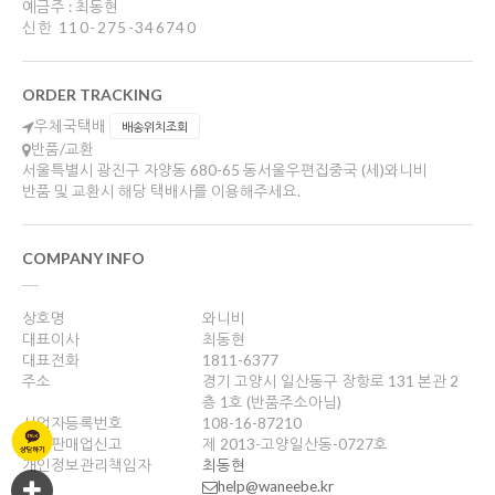
예금주 : 최동현
신한 110-275-346740
ORDER TRACKING
우체국택배
배송위치조회
반품/교환
서울특별시 광진구 자양동 680-65 동서울우편집중국 (세)와니비
반품 및 교환시 해당 택배사를 이용해주세요.
COMPANY INFO
상호명
와니비
대표이사
최동현
대표전화
1811-6377
주소
경기 고양시 일산동구 장항로 131 본관 2
층 1호 (반품주소아님)
사업자등록번호
108-16-87210
통신판매업신고
제 2013-고양일산동-0727호
개인정보관리책임자
최동현
help@waneebe.kr