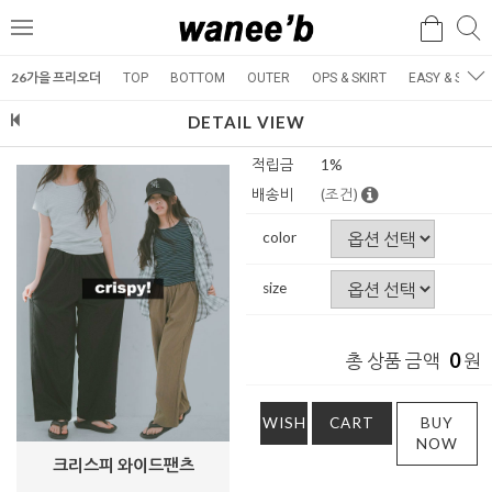
검
검
메
색
색
뉴
26가을 프리오더
TOP
BOTTOM
OUTER
OPS & SKIRT
EASY & SET
DETAIL VIEW
적립금
1%
배송비
(조건)
color
size
0
총 상품 금액
원
WISH
CART
BUY
NOW
크리스피 와이드팬츠