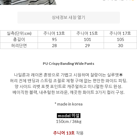
상세정보 새창 열기
실측(단위:cm)
주니어 13호
주니어 15호
주니어 17호
총길이
95
101
105
을 통해
허리단면
28
29
30
PU Crispy Banding Wide Pants
나일론과 레이온 혼방으로 가볍고 시원하며 찰랑이는 실루엣🌟
허리 전체 밴딩과 스트링 조절로 체형 구애 없는 편안한 와이드 피팅.
양 사이드 리벳 포켓 포인트로 캐주얼하고 미니멀한 무드 완성.
베이직한 블랙, 내추럴한 브라운, 깨끗한 화이트 3가지 컬러 구성.
* made in korea
model 이설
150cm / 36kg
주니어 13호
착용