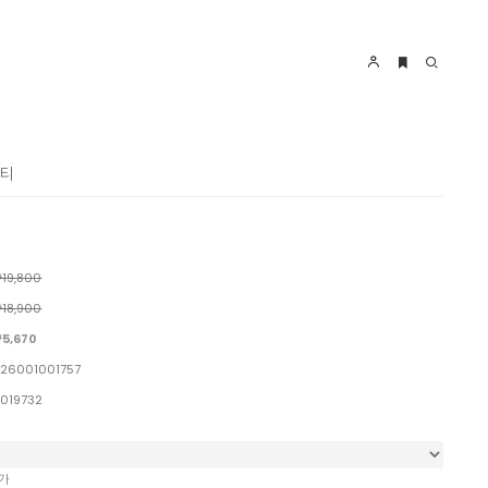
롭티
19,800
18,900
5,670
26001001757
1019732
가