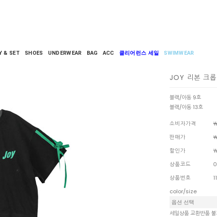
Y & SET
SHOES
UNDERWEAR
BAG
ACC
클리어런스 세일
SWIMWEAR
JOY 리본 크
블랙/아동 9호
블랙/아동 13호
소비자가격
￦
판매가
￦
할인가
￦
상품코드
0
상품번호
1
color/size
세일상품 교환반품 불