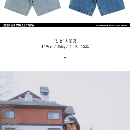
"진청" 착용컷
149cm / 35kg / 주니어 13호
▼