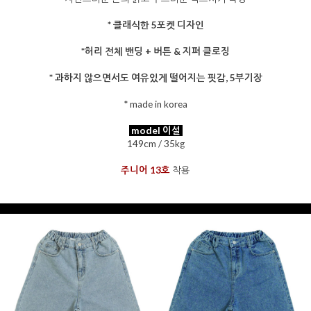
* 클래식한 5포켓 디자인
*허리 전체 밴딩 + 버튼 & 지퍼 클로징
* 과하지 않으면서도 여유있게 떨어지는 핏감, 5부기장
* made in korea
을 통해
model 이설
149cm / 35kg
주니어 13호
착용