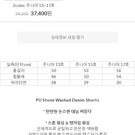
2color, 주니어 13~17호
37,400
원
39,300
상세정보 새창 열기
실측(단위:cm)
주니어 13호
주니어 15호
주니어 17호
총길이
50
53
56
힙둘레
46
50
54
허리단면
28
29
30
PU Stone Washed Denim Shorts
* 탄탄한 논스판 데님 버뮤다
* 스톤 워싱 & 엔자임 워싱
전체적으로 균일하고 은은한 색바램
자연스러운 톤의 밝고 부드러운 텍스쳐가 특징