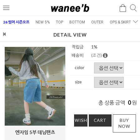
검
검
메
색
색
뉴
26 썸머 시즌오프
NEW 5%
TOP
BOTTOM
OUTER
OPS & SKIRT
E
DETAIL VIEW
적립금
1%
배송비
(조건)
color
size
0
총 상품 금액
원
WISH
CART
BUY
NOW
엔자임 5부 데님팬츠