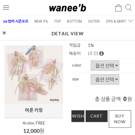
검
검
메
색
색
뉴
26 썸머 시즌오프
NEW 5%
TOP
BOTTOM
OUTER
OPS & SKIRT
E
DETAIL VIEW
적립금
1%
배송비
(조건)
color
size
0
총 상품 금액
원
머룬 키링
WISH
CART
BUY
NOW
4color, FREE
12,000
원