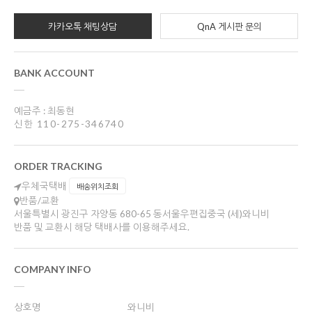
카카오톡 채팅상담
QnA 게시판 문의
BANK ACCOUNT
예금주 : 최동현
신한 110-275-346740
ORDER TRACKING
우체국택배
배송위치조회
반품/교환
서울특별시 광진구 자양동 680-65 동서울우편집중국 (세)와니비
반품 및 교환시 해당 택배사를 이용해주세요.
COMPANY INFO
상호명
와니비