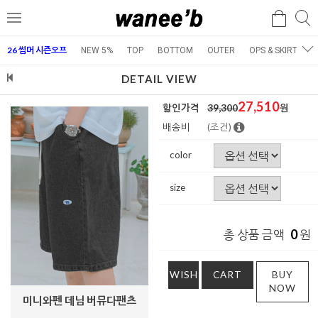
검
검
메
색
색
뉴
26 썸머 시즌오프
NEW 5%
TOP
BOTTOM
OUTER
OPS & SKIRT
E
DETAIL VIEW
27,510
할인가격
39,300
원
배송비
(조건)
color
size
0
총 상품 금액
원
WISH
CART
BUY
NOW
미니와펜 데님 버뮤다팬츠