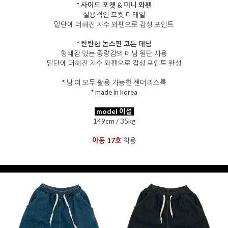
* 사이드 포켓 & 미니 와펜
실용적인 포켓 디테일
밑단에 더해진 자수 와펜으로 감성 포인트
* 탄탄한 논스판 코튼 데님
형태감 있는 중량감의 데님 원단 사용
밑단에 더해진 자수 와펜으로 감성 포인트 완성
* 남 여 모두 활용 가능한 젠더리스룩
* made in korea
을 통해
model 이설
149cm / 35kg
아동 17호
착용