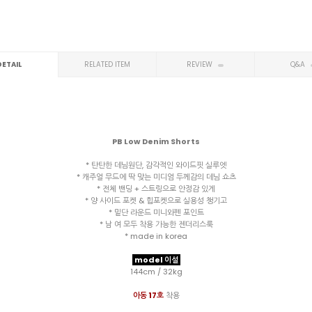
DETAIL
RELATED ITEM
REVIEW
Q&A
PB Low Denim Shorts
* 탄탄한 데님원단, 감각적인 와이드핏 실루엣
* 캐주얼 무드에 딱 맞는 미디엄 두께감의 데님 쇼츠
* 전체 밴딩 + 스트링으로 안정감 있게
* 양 사이드 포켓 & 힙포켓으로 실용성 챙기고
* 밑단 라운드 미니와펜 포인트
* 남 여 모두 착용 가능한 젠더리스룩
* made in korea
model 이설
144cm / 32kg
아동 17호
착용