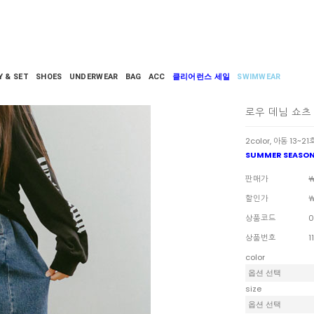
Y & SET
SHOES
UNDERWEAR
BAG
ACC
클리어런스 세일
SWIMWEAR
로우 데님 쇼츠
2color, 아동 13~21
SUMMER SEASON
판매가
￦
할인가
￦
상품코드
0
상품번호
1
color
size