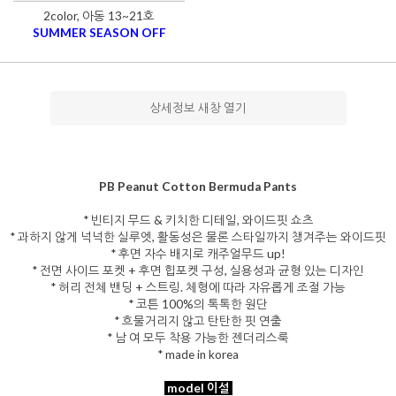
2color, 아동 13~21호
SUMMER SEASON OFF
상세정보 새창 열기
PB Peanut Cotton Bermuda Pants
* 빈티지 무드 & 키치한 디테일, 와이드핏 쇼츠
* 과하지 않게 넉넉한 실루엣, 활동성은 물론 스타일까지 챙겨주는 와이드핏
* 후면 자수 배지로 캐주얼무드 up!
* 전면 사이드 포켓 + 후면 힙포켓 구성, 실용성과 균형 있는 디자인
* 허리 전체 밴딩 + 스트링. 체형에 따라 자유롭게 조절 가능
* 코튼 100%의 톡톡한 원단
* 흐물거리지 않고 탄탄한 핏 연출
* 남 여 모두 착용 가능한 젠더리스룩
* made in korea
model 이설