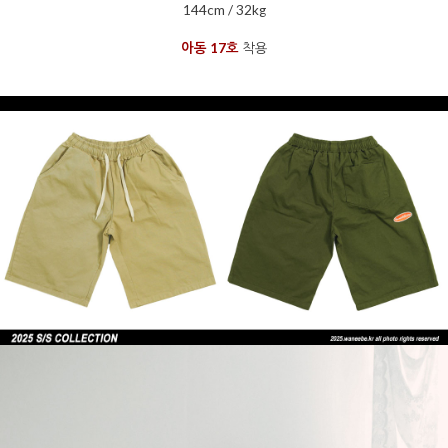
144cm / 32kg
아동 17호
착용
을 통해