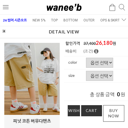
검
검
메
색
색
뉴
26 썸머 시즌오프
NEW 5%
TOP
BOTTOM
OUTER
OPS & SKIRT
E
DETAIL VIEW
26,180
할인가격
37,400
원
배송비
(조건)
color
size
0
총 상품 금액
원
WISH
CART
BUY
NOW
피넛 코튼 버뮤다팬츠