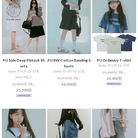
PU Side Deep Pintuck Sh
PU BW Cotton Banding S
PU Ordanary T-shirt
3color, 주니어 13~17호
orts
horts
3color, 주니어 13~17호
2color, 주니어 13~17호
21,400원
5% ↓
26ss 재입고
35,700원
5% ↓
20,400원
26,800원
5% ↓
34,000원
25,500원