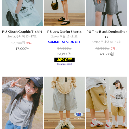
PU Kitsch Graphic T-shirt
PB Low Denim Shorts
PU The Black Denim Shor
2color, 주니어 13~17호
2color, 아동 13~21호
ts
SUMMER SEASON OFF
1color, 주니어 13~17호
17,900원
5% ↓
34,000원
42,800원
17,000원
5% ↓
23,800원
40,800원