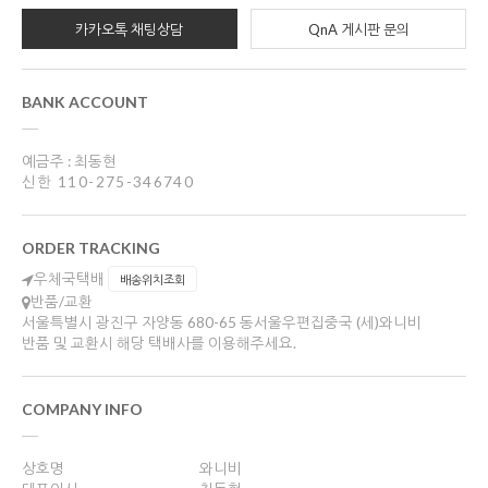
카카오톡 채팅상담
QnA 게시판 문의
BANK ACCOUNT
예금주 : 최동현
신한 110-275-346740
ORDER TRACKING
우체국택배
배송위치조회
반품/교환
서울특별시 광진구 자양동 680-65 동서울우편집중국 (세)와니비
반품 및 교환시 해당 택배사를 이용해주세요.
COMPANY INFO
상호명
와니비