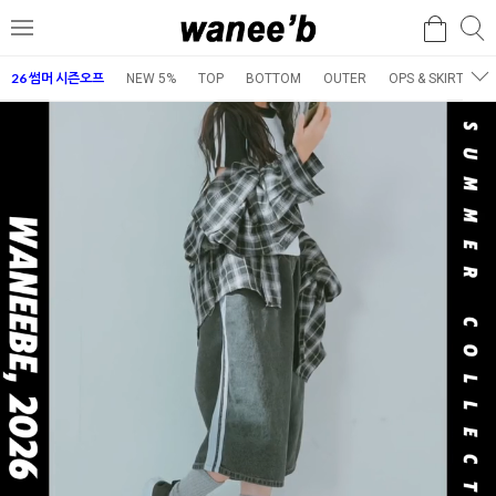
검
검
메
색
색
뉴
26 썸머 시즌오프
NEW 5%
TOP
BOTTOM
OUTER
OPS & SKIRT
E