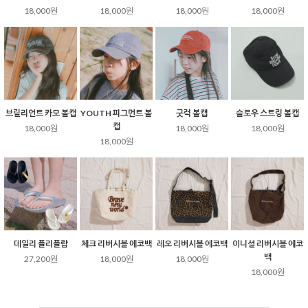
18,000원
18,000원
18,000원
18,000원
브릴리언트 카모 볼캡
YOUTH 피그먼트 볼
굿럭 볼캡
슬로우 스트링 볼캡
캡
18,000원
18,000원
18,000원
18,000원
데일리 플리플랍
체크 리버시블 에코백
레오 리버시블 에코백
이니셜 리버시블 에코
백
27,200원
18,000원
18,000원
18,000원