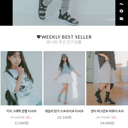
💖WEEKLY BEST SELLER
와니비 주간 인기상품
키치 그래픽 반팔 티셔츠
데일리 링거 스트라이프 티셔츠
샌더 피그먼트 버뮤다 쇼츠
17,900원
22,100원
35,700원
5% ↓
5% ↓
17,000원
34,000원