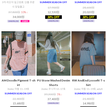
3차 리오더 입고완료. 단품 주문
SUMMER SEASON OFF
SUMMER SEASON OFF
시 당일출고
17,900원
28,600원
37,800원
12,530원
20,020원
10% ↓
34,000원
AM Doodle Pigment T-sh
PU Stone Washed Denim
RW AndEnd Loosefit T-s
irt
Shorts
hirt
3color, 아동 11~19호
2color, 주니어 13~17호
2color, 아동 11~19호, adult
SUMMER SEASON OFF
SUMMER SEASON OFF
39,300원
5% ↓
22,400원
21,400원
37,400원
15,680원
14,980원