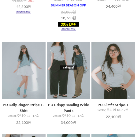
44,600원
5% ↓
SUMMER SEASON OFF
54,400원
42,500원
26,800원
18,760원
PU Daily Ringer Stripe T-
PU Crispy Banding Wide
PU Slimfit Stripe-T
2color, 주니어 13~17호
Shirt
Pants
3color, 주니어 13~17호
2color, 주니어 13~17호
22,100원
22,100원
34,000원