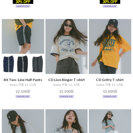
RX Two-Line Half Pants
CD Lion Ringer T-shirt
CD Gritty T-shirt
3color, 아동 11~21호
2color, 아동 11~19호
2color, 아동 11~19호
22,100원
15,300원
13,600원