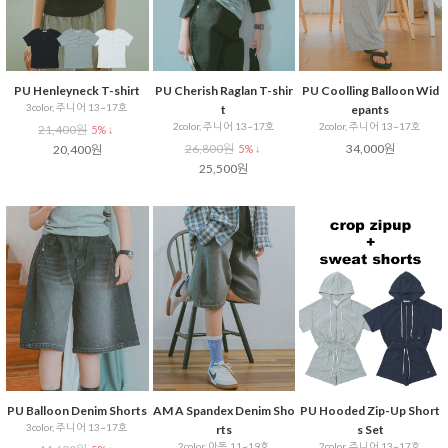
PU Henleyneck T-shirt
PU Cherish Raglan T-shir
PU Coolling Balloon Wid
3color, 주니어 13~17호
t
epants
2color, 주니어 13~17호
2color, 주니어 13~17호
21,400원
5% ↓
26,800원
34,000원
20,400원
5% ↓
25,500원
PU Balloon Denim Shorts
AM A Spandex Denim Sho
PU Hooded Zip-Up Short
3color, 주니어 13~17호
rts
s Set
2color, 아동 11~19호
2color, 주니어 13~17호