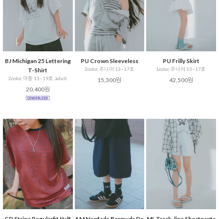
BJ Michigan 25 Lettering
PU Crown Sleeveless
PU Frilly Skirt
2color, 주니어 13~17호
1color, 주니어 13~17호
T-Shirt
2color, 아동 11~19호, adult
15,300원
42,500원
20,400원
CD Stripe Regularfit Half
AM Nonfade Bermuda De
ML Track-line Shortpants