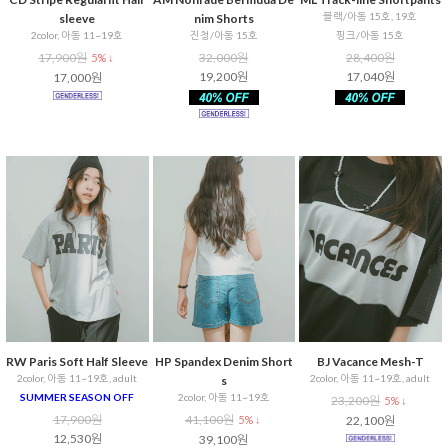
블랙/아동 15호, 19호
sleeve
nim Shorts
2color, 아동 11~19호
진청/아동 15호
핑크/아동 15호
17,900원
32,000원
28,400원
5% ↓
19,200원
17,040원
17,000원
RW Paris Soft Half Sleeve
HP Spandex Denim Short
BJ Vacance Mesh-T
2color, 아동 11~19호, adult
2color, 아동 11~19호, adult
s
SUMMER SEASON OFF
2color, 아동 11~19호
23,200원
5% ↓
17,900원
41,100원
5% ↓
22,100원
12,530원
39,100원