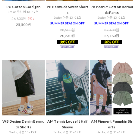
PU Cotton Cardigan
PB Bermuda Sweat Short
PB Peanut Cotton Bermu
3color, 주니어 13~17호
s
da Pants
2color, 아동 13~21호
2color, 아동 13~21호
26,800원
5% ↓
SUMMER SEASON OFF
SUMMER SEASON OFF
25,500원
28,900원
37,400원
20,230원
26,180원
WB Design Denim Bermu
AM Tennis Loosefit Half
AM Pigment Pumpkin Sh
da Shorts
Sleeve
orts
2color, 아동 15~19호
3color, 아동 11~19호
4color, 아동 11~19호