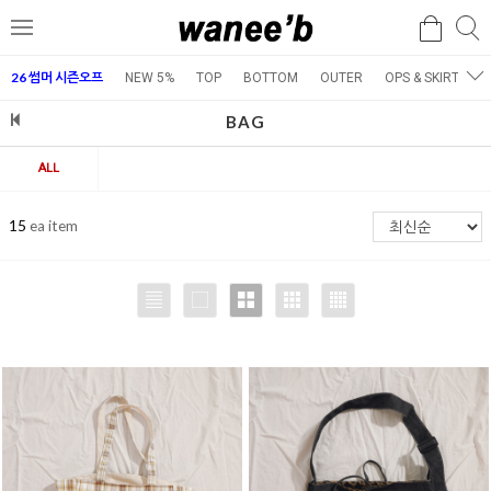
검
검
메
색
색
뉴
26 썸머 시즌오프
NEW 5%
TOP
BOTTOM
OUTER
OPS & SKIRT
E
BAG
ALL
15
ea item