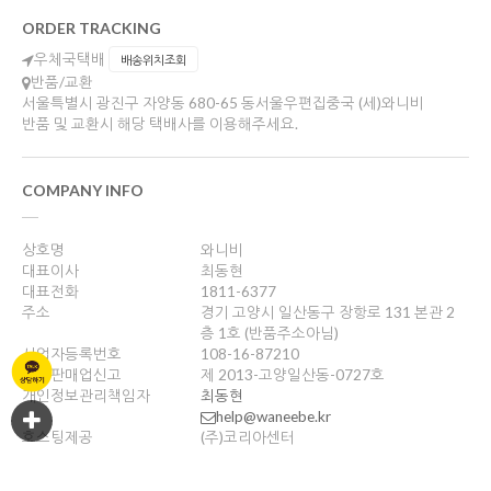
ORDER TRACKING
우체국택배
배송위치조회
반품/교환
서울특별시 광진구 자양동 680-65 동서울우편집중국 (세)와니비
반품 및 교환시 해당 택배사를 이용해주세요.
COMPANY INFO
상호명
와니비
대표이사
최동현
대표전화
1811-6377
주소
경기 고양시 일산동구 장항로 131 본관 2
층 1호 (반품주소아님)
사업자등록번호
108-16-87210
통신판매업신고
제 2013-고양일산동-0727호
개인정보관리책임자
최동현
help@waneebe.kr
호스팅제공
(주)코리아센터
Copyright ©
와니비
. All rights reserved. Designed by Wizdesign.co.kr