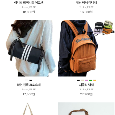
이니셜 리버시블 에코백
워싱 데님 미니백
1color, FREE
2color, FREE
18,000원
18,000원
을 통해
라인 원통 크로스백
셔를리 백팩
2color, FREE
5color, FREE
17,800원
27,200원