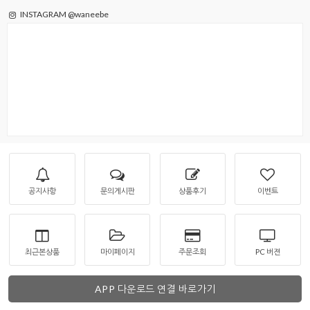
INSTAGRAM @waneebe
을 통해
공지사항
문의게시판
상품후기
이벤트
최근본상품
마이페이지
주문조회
PC 버젼
APP 다운로드 연결 바로가기