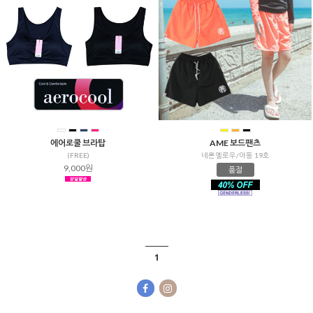
에어로쿨 브라탑
AME 보드팬츠
(FREE)
네온옐로우/아동 19호
9,000원
품절
1