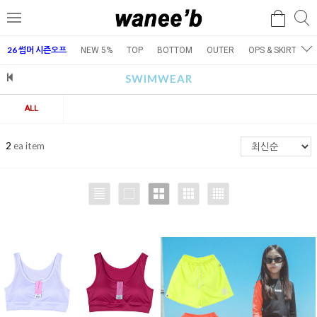
검
검
메
색
색
뉴
26 썸머 시즌오프
NEW 5%
TOP
BOTTOM
OUTER
OPS & SKIRT
E
SWIMWEAR
ALL
2
ea item