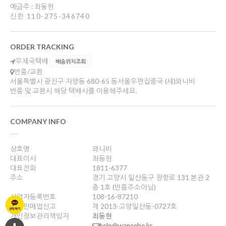
예금주 : 최동현
신한 110-275-346740
ORDER TRACKING
우체국택배
배송위치조회
반품/교환
서울특별시 광진구 자양동 680-65 동서울우편집중국 (세)와니비
반품 및 교환시 해당 택배사를 이용해주세요.
COMPANY INFO
상호명
와니비
대표이사
최동현
대표전화
1811-6377
주소
경기 고양시 일산동구 장항로 131 본관 2
층 1호 (반품주소아님)
사업자등록번호
108-16-87210
통신판매업신고
제 2013-고양일산동-0727호
개인정보관리책임자
최동현
help@waneebe.kr