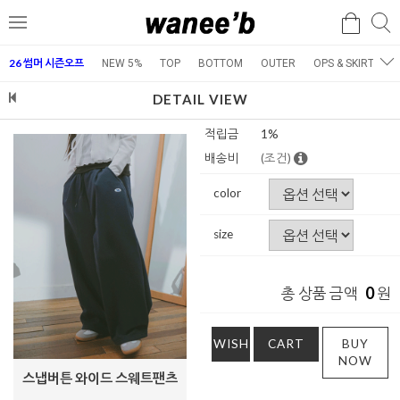
검
검
메
색
색
뉴
26 썸머 시즌오프
NEW 5%
TOP
BOTTOM
OUTER
OPS & SKIRT
E
DETAIL VIEW
적립금
1%
배송비
(조건)
color
size
0
총 상품 금액
원
WISH
CART
BUY
NOW
스냅버튼 와이드 스웨트팬츠