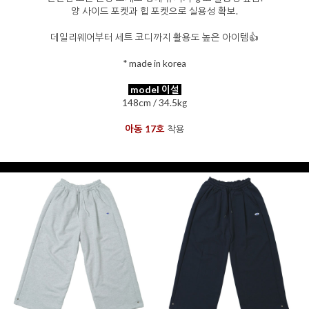
양 사이드 포켓과 힙 포켓으로 실용성 확보.
데일리웨어부터 세트 코디까지 활용도 높은 아이템👍
* made in korea
model 이설
148cm / 34.5kg
을 통해
아동 17호
착용