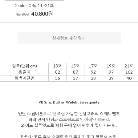
2color, 아동 11~21호
40,800
원
42,800
상세정보 새창 열기
실측(단위:cm)
13호
15호
17호
19호
21호
총길이
82
87
92
97
102
허벅지단면
36
37
38
39
40
PB Snap Button Widefit Sweatpants
밑단 스냅버튼으로 핏 조절 가능한 컨템포러리 스웨트팬츠
허리 전체 밴딩과 스트링으로 안정적인 착용감.
와이드 실루엣으로 체형 구애 없이 편하게 떨어지는 핏.
탄탄한 코튼 혼방 소재로 형태 유지가 좋고 활동성 높음.