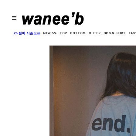
26 썸머 시즌오프
NEW 5%
TOP
BOTTOM
OUTER
OPS & SKIRT
EAS