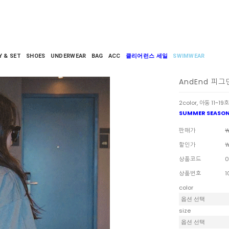
Y & SET
SHOES
UNDERWEAR
BAG
ACC
클리어런스 세일
SWIMWEAR
AndEnd 피
2color, 아동 11~19호
SUMMER SEASON
판매가
￦
할인가
￦
상품코드
0
상품번호
1
color
size