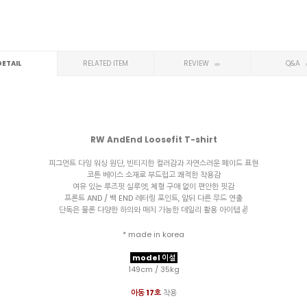
DETAIL
RELATED ITEM
REVIEW
Q&A
RW AndEnd Loosefit T-shirt
피그먼트 다잉 워싱 원단, 빈티지한 컬러감과 자연스러운 페이드 표현
코튼 베이스 소재로 부드럽고 쾌적한 착용감
여유 있는 루즈핏 실루엣, 체형 구애 없이 편안한 핏감
프론트 AND / 백 END 레터링 포인트, 앞뒤 다른 무드 연출
단독은 물론 다양한 하의와 매치 가능한 데일리 활용 아이템 ✌️
* made in korea
model 이설
149cm / 35kg
아동 17호
착용