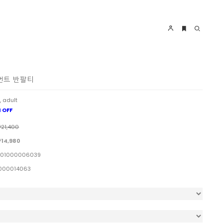
그먼트 반팔티
, adult
 OFF
21,400
14,980
01000006039
000014063